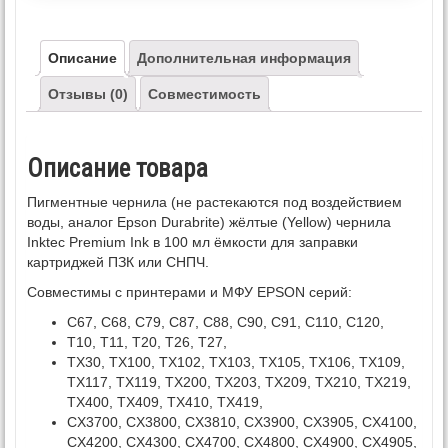
Описание
Дополнительная информация
Отзывы (0)
Совместимость
Описание товара
Пигментные чернила (не растекаются под воздействием
воды, аналог Epson Durabrite) жёлтые (Yellow) чернила
Inktec Premium Ink в 100 мл ёмкости для заправки
картриджей ПЗК или СНПЧ.
Совместимы с принтерами и МФУ EPSON серий:
C67, C68, C79, C87, C88, C90, C91, C110, C120,
T10, T11, T20, T26, T27,
TX30, TX100, TX102, TX103, TX105, TX106, TX109,
TX117, TX119, TX200, TX203, TX209, TX210, TX219,
TX400, TX409, TX410, TX419,
CX3700, CX3800, CX3810, CX3900, CX3905, CX4100,
CX4200, CX4300, CX4700, CX4800, CX4900, CX4905,