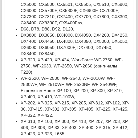
CX5000, CX5500, CX5501, CX5505, CX5510, CX5900,
CX6000, CX5700F, CX5800F, CX6900F, CX7000F,
CX7300, CX7310, CX7400, CX7700, CX7800, CX8300,
CX8400, CX9300F, CX9400Fax,
D68, D78, D88, D92, D120,
DX3800, DX3850, DX4000, DX4050, DX4200, DX4250,
DX4400, DX4450, DX4800, DX4850, DX5000, DX5050,
DX6000, DX6050, DX7000F, DX7400, DX7450,
DX8400, DX8450,
XP-320, XP-420, XP-424, WorkForce WF-2760, WF-
2750, WF-2630, WF-2650, WF-2660 (оригиналы
T220),
WF-2520, WF-2530, WF-2540, WF-2010W, WF-
2530WF, WF-2510WF, WF-2520NF, WF-2540WF,
Expression Home XP-100, XP-200, XP-300, XP-310,
XP-400, XP-410, WF-100W,
XP-202, XP-325, XP-215, XP-205, XP-312, XP-102, XP-
30, XP-415, XP-302, XP-305, XP-405, XP-225, XP-425,
XP-322, XP-422,
XP-313, XP-103, XP-303, XP-413, XP-207, XP-203, XP-
406, XP-306, XP-33, XP-403, XP-400, XP-315, XP-412,
XP-423, XP-323, L655,