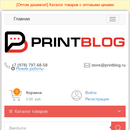
[Оптом дешевле!]
Каталог товаров с оптовыми ценами
Главная
Toggle
navigatio
+7 (978) 797-68-58
store@printblog.ru
Режим работы
0
Корзина
Войти
Регистрация
0.00
руб.
Каталог товаров