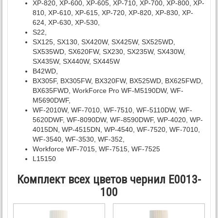
XP-820, XP-600, XP-605, XP-710, XP-700, XP-800, XP-
810, XP-610, XP-615, XP-720, XP-820, XP-830, XP-
624, XP-630, XP-530,
S22,
SX125, SX130, SX420W, SX425W, SX525WD,
SX535WD, SX620FW, SX230, SX235W, SX430W,
SX435W, SX440W, SX445W
B42WD,
BX305F, BX305FW, BX320FW, BX525WD, BX625FWD,
BX635FWD, WorkForce Pro WF-M5190DW, WF-
M5690DWF,
WF-2010W, WF-7010, WF-7510, WF-5110DW, WF-
5620DWF, WF-8090DW, WF-8590DWF, WP-4020, WP-
4015DN, WP-4515DN, WP-4540, WF-7520, WF-7010,
WF-3540, WF-3530, WF-352,
Workforce WF-7015, WF-7515, WF-7525
L15150
Комплект всех цветов чернил E0013-
100