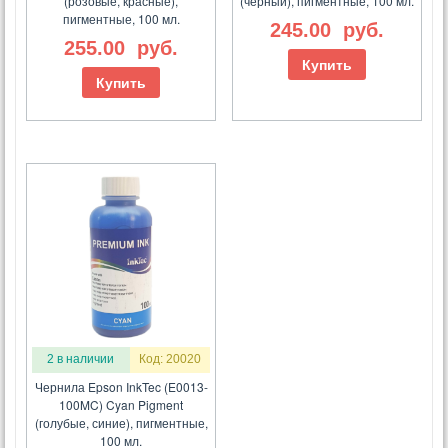
(розовые, красные),
(черный), пигментные, 100 мл.
пигментные, 100 мл.
245.00
руб.
255.00
руб.
Купить
Купить
2 в наличии
Код: 20020
Чернила Epson InkTec (E0013-
100MC) Cyan Pigment
(голубые, синие), пигментные,
100 мл.