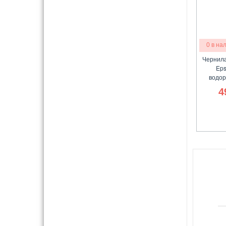
0 в на
Чернила
Eps
водор
4