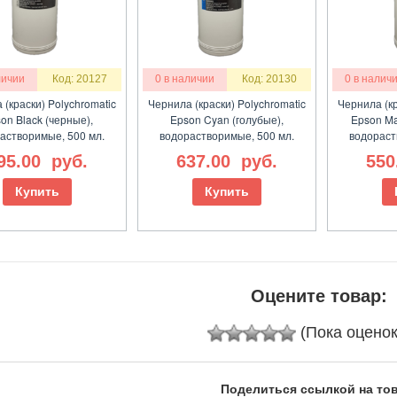
личии
Код: 20127
0 в наличии
Код: 20130
0 в налич
 (краски) Polychromatic
Чернила (краски) Polychromatic
Чернила (кр
on Black (черные),
Epson Cyan (голубые),
Epson Ma
астворимые, 500 мл.
водорастворимые, 500 мл.
водораст
95.00
руб.
637.00
руб.
550
Купить
Купить
Оцените товар:
(Пока оценок
Поделиться ссылкой на тов