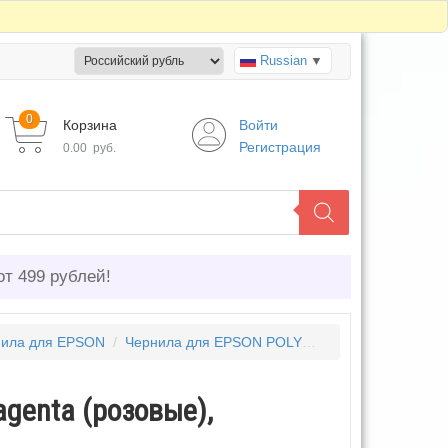
Russian
▼
0
Корзина
Войти
Регистрация
0.00
руб.
от 499 рублей!
ила для EPSON
/
Чернила для EPSON POLYCHROMATIC
/
Чернил
agenta (розовые),