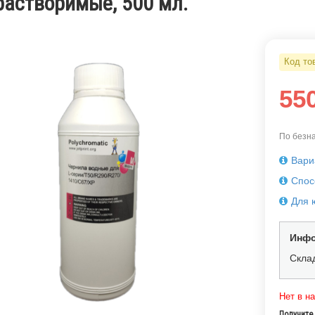
растворимые, 500 мл.
Код то
55
По безна
Вари
Спос
Для 
Инфо
Скла
Нет в н
Получите 