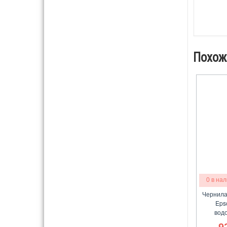
Похож
0 в на
Чернила 
Eps
водо
9