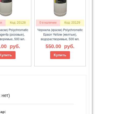
ии
Код: 20128
0 в наличии
Код: 20129
аски) Polychromatic
Чернила (краски) Polychromatic
genta (розовые),
Epson Yellow (желтые),
воримые, 500 мл.
водорастворимые, 500 мл.
.00
руб.
550.00
руб.
Купить
Купить
 нет)
ар: