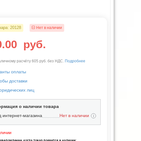
вара:
20128
Нет в наличии
0.00
руб.
личному расчёту 605 руб. без НДС.
Подробнее
анты оплаты
обы доставки
юридических лиц
рмация о наличии товара
д интернет-магазина
Нет в наличии
i
аличии
уведомление, когда товар появится в наличии: