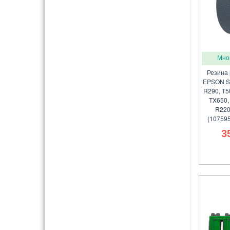
Мно
Резина 
EPSON St
R290, T50
TX650,
R220
(107595
3