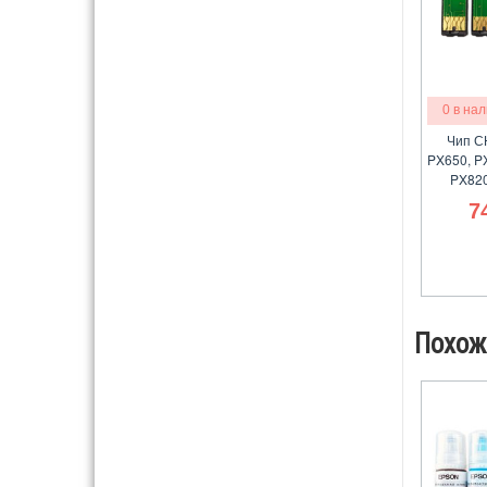
0 в на
Чип С
PX650, P
PX820
7
Похож