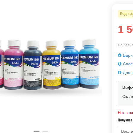
Код то
1 
По безна
Вари
Спос
Для 
Инфо
Скла
Нет в н
Получите 