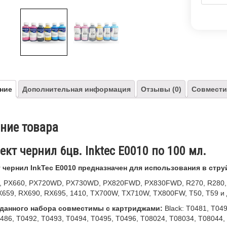
ние
Дополнительная информация
Отзывы (0)
Совмести
ние товара
кт чернил 6цв. Inktec E0010 по 100 мл.
 чернил InkTec E0010 предназначен для использования в стр
0, PX660, PX720WD, PX730WD, PX820FWD, PX830FWD, R270, R280, 
659, RX690, RX695, 1410, TX700W, TX710W, TX800FW, T50, T59 и д
данного набора совместимы с картриджами:
Black: T0481, T049
486, T0492, T0493, T0494, T0495, T0496, T08024, T08034, T08044,