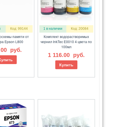
и
Код: 99144
1 в наличии
Код: 20084
осхемы памяти от
Комплект водорастворимых
ра Epson L800
чернил InkTec E0010 4 цвета по
100мл
.00
руб.
1 116.00
руб.
Купить
Купить