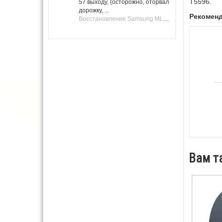
T5596.
57 выходу, (осторожно, оторвал
дорожку, ...
Рекомен
Восстановление Samsung ML-1661, ML-1666 после не удачной прошивки.
Вам т