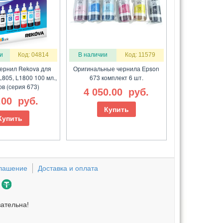
и
Код: 04814
В наличии
Код: 11579
чернил Rekova для
Оригинальные чернила Epson
L805, L1800 100 мл.,
673 комплект 6 шт.
ов (серия 673)
4 050.00
руб.
.00
руб.
Купить
Купить
глашение
Доставка и оплата
зательна!