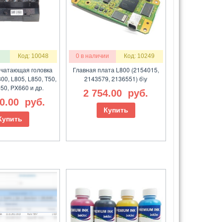
Код: 10048
0 в наличии
Код: 10249
чатающая головка
Главная плата L800 (2154015,
00, L805, L850, T50,
2143579, 2136551) б\у
50, PX660 и др.
2 754.00
руб.
00.00
руб.
Купить
Купить