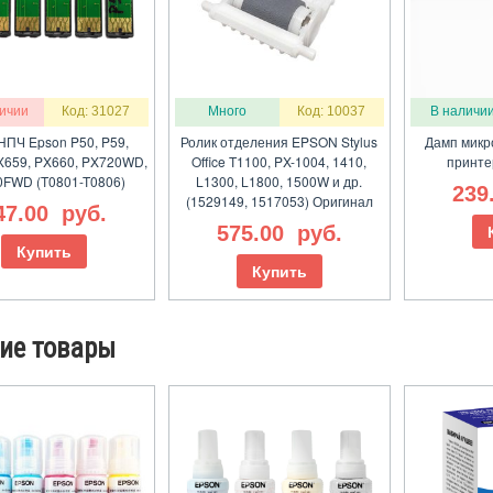
личии
Код: 31027
Много
Код: 10037
В наличи
НПЧ Epson P50, P59,
Ролик отделения EPSON Stylus
Дамп микр
X659, PX660, PX720WD,
Office T1100, PX-1004, 1410,
принте
FWD (T0801-T0806)
L1300, L1800, 1500W и др.
239
(1529149, 1517053) Оригинал
47.00
руб.
575.00
руб.
Купить
Купить
ие товары