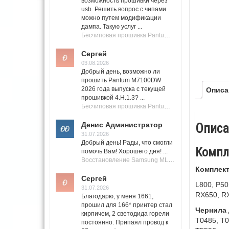
возможность прошивки через
usb. Решить вопрос с чипами
можно путем модификации
дампа. Такую услуг ...
Бесчиповая прошивка Pantum M7100 Series (M7100, M7108, M7102, M7103, M7105)
Сергей
03.08.2026
Добрый день, возможно ли
прошить Pantum M7100DW
2026 года выпуска с текущей
Описа
прошивкой 4.H.1.3? ...
Бесчиповая прошивка Pantum M7100 Series (M7100, M7108, M7102, M7103, M7105)
Денис Администратор
Описа
31.07.2026
Добрый день! Рады, что смогли
Компле
помочь Вам! Хорошего дня! ...
Восстановление Samsung ML-1661, ML-1666 после не удачной прошивки.
Комплект
Сергей
L800, P5
31.07.2026
RX650, RX
Благодарю, у меня 1661,
прошил для 166* принтер стал
Чернила 
кирпичем, 2 светодида горели
T0485, T0
постоянно. Припаял провод к