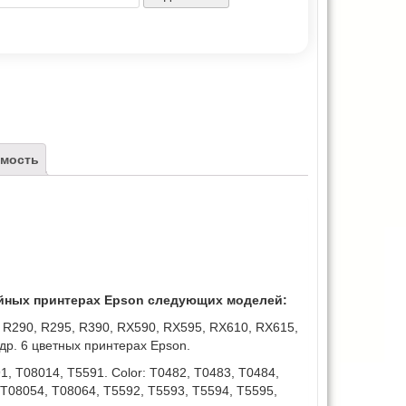
мость
уйных принтерах Epson следующих моделей:
R290, R295, R390, RX590, RX595, RX610, RX615,
р. 6 цветных принтерах Epson.
1, T08014, T5591. Color: T0482, T0483, T0484,
 T08054, T08064, T5592, T5593, T5594, T5595,