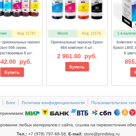
ичии
Код: 11747
Много
Код: 11578
1 в наличи
т оригинальных чернил
Оригинальные чернила Epson
Комплект 
pson 056 серии,
664 комплект 4 шт.
Epson L800, 
растворимые 6 шт.
6 цвет
2 961.00
руб.
642.00
руб.
855
Купить
Купить
Блог
Политика конфиденциальности
Пользовательское со
принимаем:
ровании любых материалов с сайта, ссылка на первоисточник обя
Тел.:
+7 (978) 797-68-58,
E-mail:
store@printblog.ru