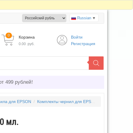
Russian
▼
0
Корзина
Войти
Регистрация
0.00
руб.
от 499 рублей!
ила для EPSON
/
Комплекты чернил для EPSON
/
Комплект черни
0 мл.