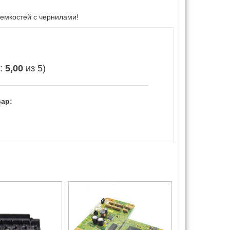
 емкостей с чернилами!
е:
5,00
из 5)
ар: