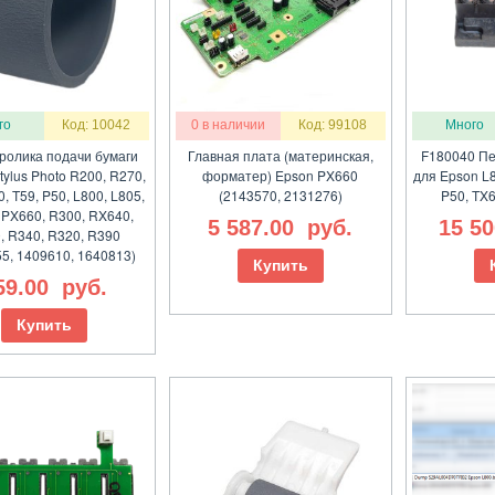
го
Код: 10042
0 в наличии
Код: 99108
Много
ролика подачи бумаги
Главная плата (материнская,
F180040 Пе
ylus Photo R200, R270,
форматер) Epson PX660
для Epson L8
, T59, P50, L800, L805,
(2143570, 2131276)
P50, TX6
 PX660, R300, RX640,
5 587.00
руб.
15 5
, R340, R320, R390
5, 1409610, 1640813)
Купить
59.00
руб.
Купить