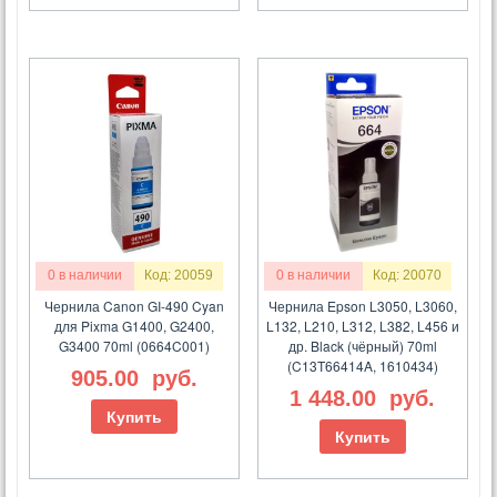
0 в наличии
Код: 20059
0 в наличии
Код: 20070
Чернила Canon GI-490 Cyan
Чернила Epson L3050, L3060,
для Pixma G1400, G2400,
L132, L210, L312, L382, L456 и
G3400 70ml (0664C001)
др. Black (чёрный) 70ml
(C13T66414A, 1610434)
905.00
руб.
1 448.00
руб.
Купить
Купить