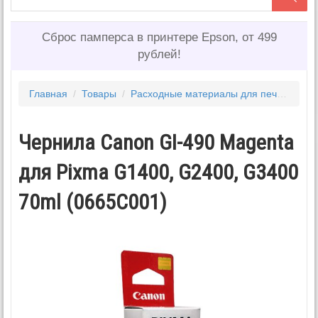
Сброс памперса в принтере Epson, от 499
рублей!
Главная
/
Товары
/
Расходные материалы для печати
/
Ч
Чернила Canon GI-490 Magenta
для Pixma G1400, G2400, G3400
70ml (0665C001)