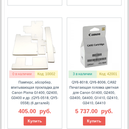
0 в наличии
Код: 10002
3 в наличии
Код: 42001
Памперс, абсорбер,
QY6-8018, QY6-8006, CA92
впитывающая прокладка для
Печатающая головка цветная
Canon Pixma G1400, G2400,
для Canon G1400, G2400,
G3400 и др. (QY5-0518, QY5-
G3400, G4400, G1410, G2410,
0558) (6 деталей)
G3410, G4410
405.00
руб.
5 737.00
руб.
Купить
Купить