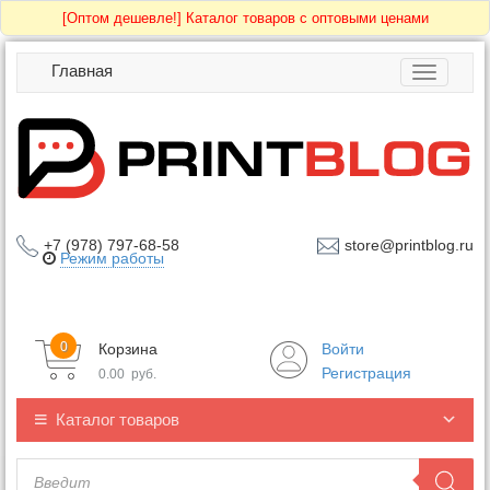
[Оптом дешевле!]
Каталог товаров с оптовыми ценами
Главная
Toggle
navigatio
+7 (978) 797-68-58
store@printblog.ru
Режим работы
0
Корзина
Войти
Регистрация
0.00
руб.
Каталог товаров