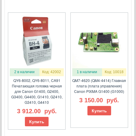
2 в наличии
Код: 42002
1 в наличии
Код: 10018
QY6-8002, QY6-8011, CA91
QM7-4620 (QM4-4414) Главная
Печатающая головка черная
плата (плата управления)
для Canon G1400, G2400,
Canon PIXMA G1400 (G1000)
G3400, G4400, G1410, G2410,
3 150.00
руб.
G3410, G4410
3 912.00
руб.
Купить
Купить