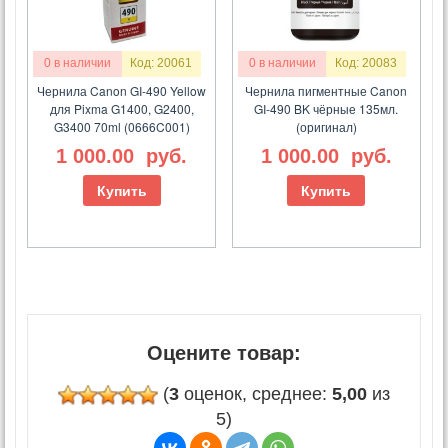
0 в наличии
Код: 20061
0 в наличии
Код: 20083
Чернила Canon GI-490 Yellow
Чернила пигментные Canon
для Pixma G1400, G2400,
GI-490 BK чёрные 135мл.
G3400 70ml (0666C001)
(оригинал)
1 000.00
руб.
1 000.00
руб.
Купить
Купить
Оцените товар:
(
3
оценок, среднее:
5,00
из
5)