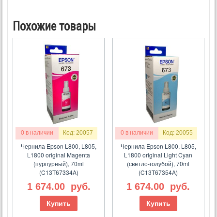
Похожие товары
0 в наличии
Код: 20057
0 в наличии
Код: 20055
Чернила Epson L800, L805,
Чернила Epson L800, L805,
L1800 original Magenta
L1800 original Light Cyan
(пурпурный), 70ml
(светло-голубой), 70ml
(C13T67334A)
(C13T67354A)
1 674.00
руб.
1 674.00
руб.
Купить
Купить