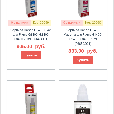
0 в наличии
Код: 20059
0 в наличии
Код: 20060
Чернила Canon GI-490 Cyan
Чернила Canon GI-490
для Pixma G1400, G2400,
Magenta для Pixma G1400,
G3400 70ml (0664C001)
G2400, G3400 70ml
(0665C001)
905.00
руб.
833.00
руб.
Купить
Купить