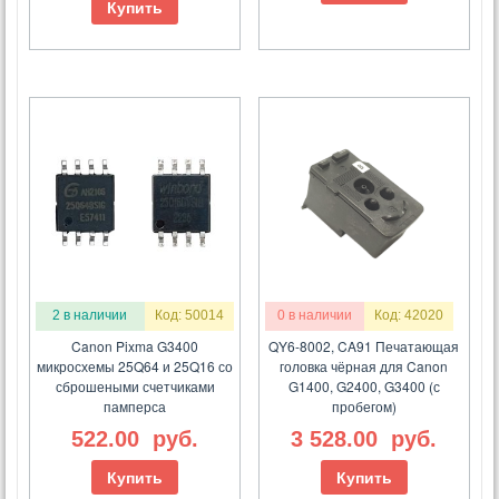
Купить
2 в наличии
Код: 50014
0 в наличии
Код: 42020
Canon Pixma G3400
QY6-8002, CA91 Печатающая
микросхемы 25Q64 и 25Q16 со
головка чёрная для Canon
сброшеными счетчиками
G1400, G2400, G3400 (с
памперса
пробегом)
522.00
руб.
3 528.00
руб.
Купить
Купить