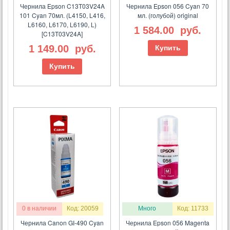
Чернила Epson C13T03V24A
Чернила Epson 056 Cyan 70
101 Cyan 70мл. (L4150, L416,
мл. (голубой) original
L6160, L6170, L6190, L)
1 584.00
руб.
[C13T03V24A]
1 149.00
руб.
Купить
Купить
0 в наличии
Код: 20059
Много
Код: 11733
Чернила Canon GI-490 Cyan
Чернила Epson 056 Magenta