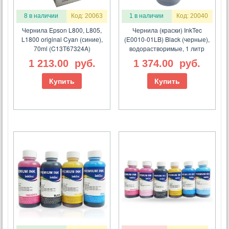
8 в наличии
Код: 20063
1 в наличии
Код: 20040
Чернила Epson L800, L805,
Чернила (краски) InkTec
L1800 original Cyan (синие),
(E0010-01LB) Black (черные),
70ml (C13T67324A)
водорастворимые, 1 литр
1 213.00
руб.
1 374.00
руб.
Купить
Купить