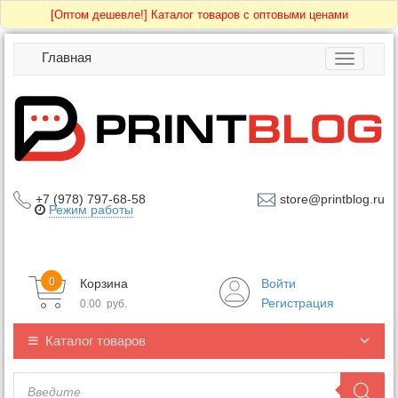
[Оптом дешевле!]
Каталог товаров с оптовыми ценами
Главная
Toggle
navigatio
+7 (978) 797-68-58
store@printblog.ru
Режим работы
0
Корзина
Войти
Регистрация
0.00
руб.
Каталог товаров