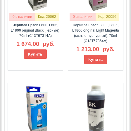
0 в наличии
Код: 20062
0 в наличии
Код: 20056
Чернила Epson L800, L805,
Чернила Epson L800, L805,
L1800 original Black (чёрные),
L1800 original Light Magenta
70ml (C13T67314A)
(светло-пурпурный), 70ml
(C13T67364A)
1 674.00
руб.
1 213.00
руб.
Купить
Купить