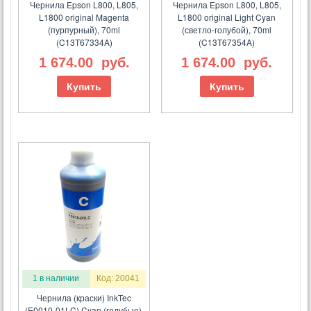
Чернила Epson L800, L805,
Чернила Epson L800, L805,
L1800 original Magenta
L1800 original Light Cyan
(пурпурный), 70ml
(светло-голубой), 70ml
(C13T67334A)
(C13T67354A)
1 674.00
руб.
1 674.00
руб.
Купить
Купить
1 в наличии
Код: 20041
Чернила (краски) InkTec
(E0010-01LC) Cyan (голубые),