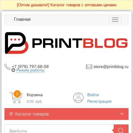
[Оптом дешевле!]
Каталог товаров с оптовыми ценами
Главная
Toggle
navigatio
+7 (978) 797-68-58
store@printblog.ru
Режим работы
0
Корзина
Войти
Регистрация
0.00
руб.
Каталог товаров