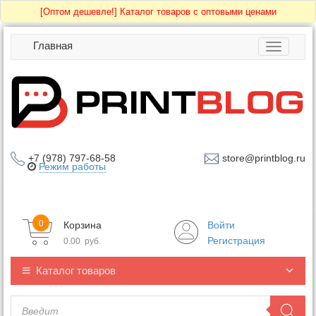
[Оптом дешевле!]
Каталог товаров с оптовыми ценами
Главная
Toggle
navigatio
+7 (978) 797-68-58
store@printblog.ru
Режим работы
0
Корзина
Войти
Регистрация
0.00
руб.
Каталог товаров