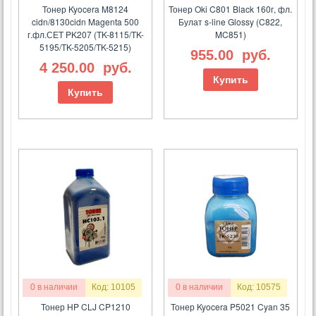
Тонер Kyocera M8124
Тонер Oki C801 Black 160г, фл.
cidn/8130cidn Magenta 500
Булат s-line Glossy (C822,
г.фл.СЕТ PK207 (TK-8115/TK-
MC851)
5195/TK-5205/TK-5215)
955.00
руб.
4 250.00
руб.
Купить
Купить
0 в наличии
Код: 10105
0 в наличии
Код: 10575
Тонер HP CLJ CP1210
Тонер Kyocera P5021 Cyan 35