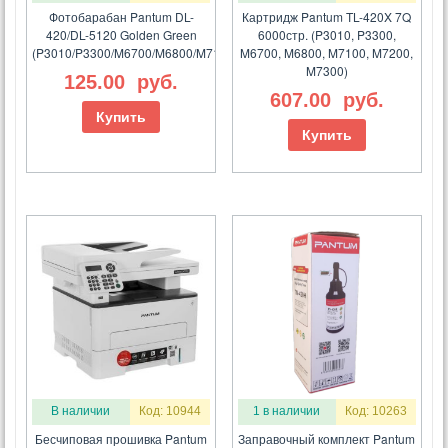
Фотобарабан Pantum DL-
Картридж Pantum TL-420X 7Q
420/DL-5120 Golden Green
6000стр. (P3010, P3300,
(P3010/P3300/M6700/M6800/M7100/BP5100/BM5100)
M6700, M6800, M7100, M7200,
M7300)
125.00
руб.
607.00
руб.
Купить
Купить
В наличии
Код: 10944
1 в наличии
Код: 10263
Бесчиповая прошивка Pantum
Заправочный комплект Pantum