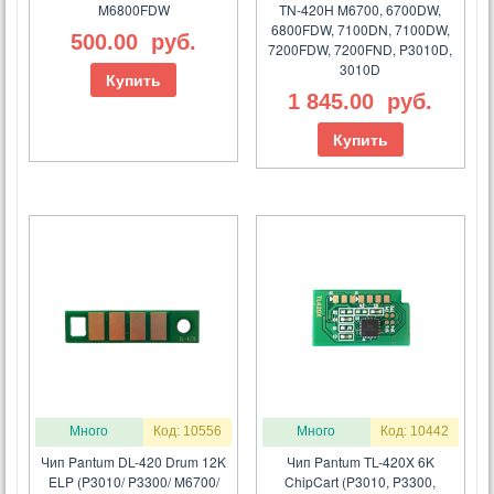
M6800FDW
TN-420H M6700, 6700DW,
6800FDW, 7100DN, 7100DW,
500.00
руб.
7200FDW, 7200FND, P3010D,
3010D
Купить
1 845.00
руб.
Купить
Много
Код: 10556
Много
Код: 10442
Чип Pantum DL-420 Drum 12K
Чип Pantum TL-420X 6K
ELP (P3010/ P3300/ M6700/
ChipCart (P3010, P3300,