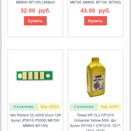
M6800/ M7100) UNItech
M6700, M6800, M7100, M7300)
32.00
руб.
43.00
руб.
Купить
Купить
6 в наличии
Код: 10510
1 в наличии
Код: 10107
Чип Pantum DL-420X Drum 12K
Тонер HP CLJ CP1210
Булат (P3010/ P3300/ M6700/
Universal Yellow 500г. фл.
M6800/ M7100)
Булат HY103.1 (CP1215, 1217,
1510, 1515)