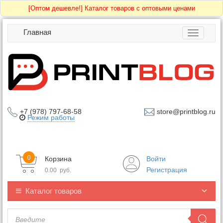
[Оптом дешевле!]
Каталог товаров с оптовыми ценами
Главная
Toggle
navigatio
+7 (978) 797-68-58
store@printblog.ru
Режим работы
0
Корзина
Войти
Регистрация
0.00
руб.
Каталог товаров