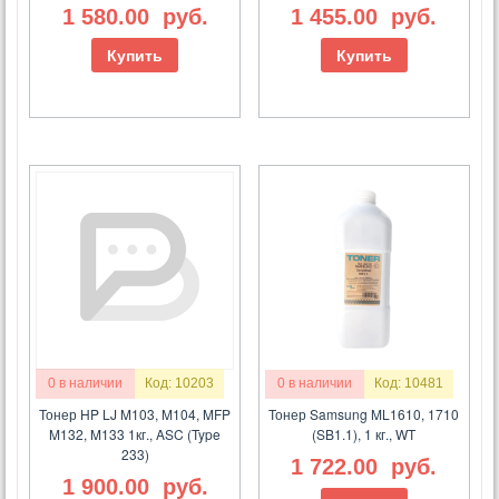
1 580.00
руб.
1 455.00
руб.
Купить
Купить
0 в наличии
Код: 10203
0 в наличии
Код: 10481
Тонер HP LJ M103, M104, MFP
Тонер Samsung ML1610, 1710
M132, M133 1кг., ASC (Type
(SB1.1), 1 кг., WT
233)
1 722.00
руб.
1 900.00
руб.