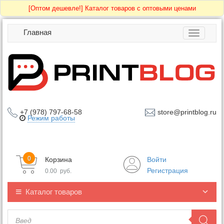
[Оптом дешевле!]
Каталог товаров с оптовыми ценами
Главная
Toggle
navigatio
+7 (978) 797-68-58
store@printblog.ru
Режим работы
0
Корзина
Войти
Регистрация
0.00
руб.
Каталог товаров