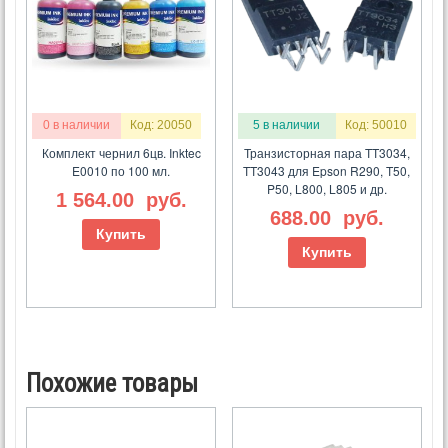
0 в наличии
Код: 20050
5 в наличии
Код: 50010
Комплект чернил 6цв. Inktec
Транзисторная пара TT3034,
E0010 по 100 мл.
TT3043 для Epson R290, T50,
P50, L800, L805 и др.
1 564.00
руб.
688.00
руб.
Купить
Купить
Похожие товары