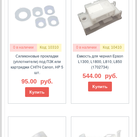
0 в наличии
Код: 10310
0 в наличии
Код: 10410
Силиконовые прокладки
Емкость для чернил Epson
(уплотнители) под ПЗК или
L1300, L1800, L810, L850
картриджи СНПЧ Canon, HP 5
(1702734)
шт.
544.00
руб.
95.00
руб.
Купить
Купить