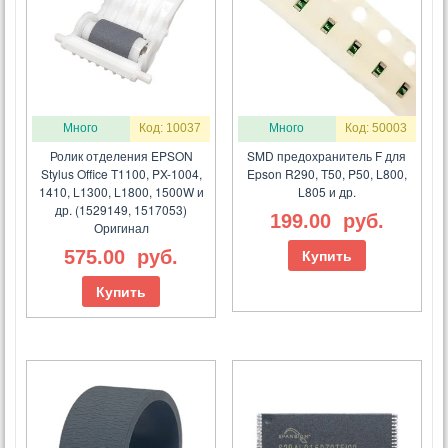
Много
Код: 10037
Много
Код: 50003
Ролик отделения EPSON
SMD предохранитель F для
Stylus Office T1100, PX-1004,
Epson R290, T50, P50, L800,
1410, L1300, L1800, 1500W и
L805 и др.
др. (1529149, 1517053)
199.00
руб.
Оригинал
575.00
руб.
Купить
Купить