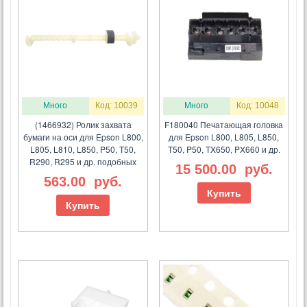
Много
Код: 10039
Много
Код: 10048
(1466932) Ролик захвата
F180040 Печатающая головка
бумаги на оси для Epson L800,
для Epson L800, L805, L850,
L805, L810, L850, P50, T50,
T50, P50, TX650, PX660 и др.
R290, R295 и др. подобных
15 500.00
руб.
563.00
руб.
Купить
Купить