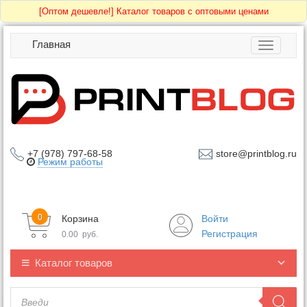
[Оптом дешевле!]
Каталог товаров с оптовыми ценами
Главная
Toggle
navigatio
+7 (978) 797-68-58
store@printblog.ru
Режим работы
0
Корзина
Войти
Регистрация
0.00
руб.
Каталог товаров