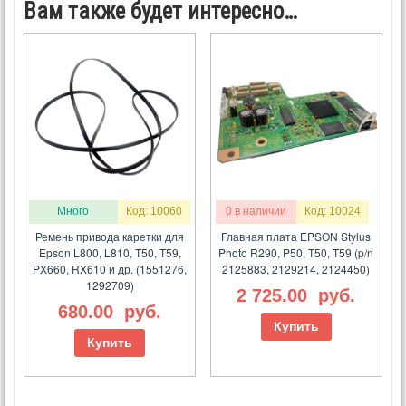
Вам также будет интересно…
Много
Код: 10060
0 в наличии
Код: 10024
Ремень привода каретки для
Главная плата EPSON Stylus
Epson L800, L810, T50, T59,
Photo R290, P50, T50, T59 (p/n
PX660, RX610 и др. (1551276,
2125883, 2129214, 2124450)
1292709)
2 725.00
руб.
680.00
руб.
Купить
Купить