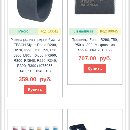
Много
Код: 10042
3 в наличии
Код: 00045
Резина ролика подачи бумаги
Прошивка Epson R290, T50,
EPSON Stylus Photo R200,
P50 в L800 (Микросхема
R270, R290, T50, T59, P50,
S29AL004D70TFI02)
L800, L805, TX650, PX660,
707.00
руб.
R300, RX640, R220, R340,
R320, R390 (1075955,
Купить
1409610, 1640813)
359.00
руб.
Купить