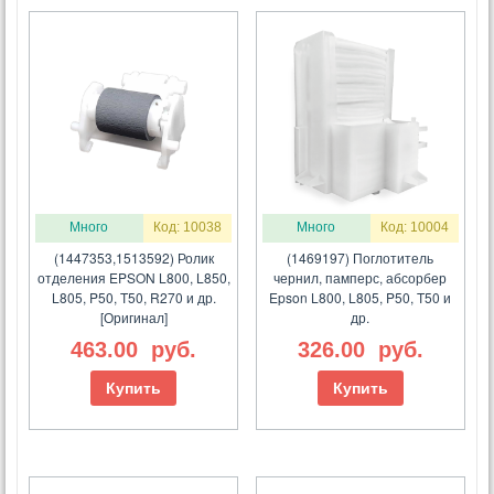
Много
Код: 10038
Много
Код: 10004
(1447353,1513592) Ролик
(1469197) Поглотитель
отделения EPSON L800, L850,
чернил, памперс, абсорбер
L805, P50, T50, R270 и др.
Epson L800, L805, P50, T50 и
[Оригинал]
др.
463.00
руб.
326.00
руб.
Купить
Купить