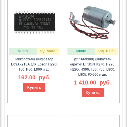
Много
Код: 50027
Много
Код: 10052
Микросхема шифратор
(211669300) Двигатель
E09A7218A для Epson R290,
каретки EPSON R270, R290,
T50, P50, L800 и др.
R295, R390, T50, P50, L800,
L805, PX660 и др.
162.00
руб.
1 410.00
руб.
Купить
Купить