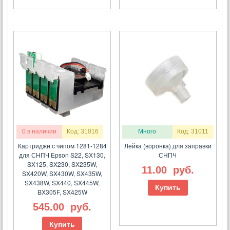
0 в наличии
Код: 31016
Много
Код: 31011
Картриджи с чипом 1281-1284
Лейка (воронка) для заправки
для СНПЧ Epson S22, SX130,
СНПЧ
SX125, SX230, SX235W,
11.00
руб.
SX420W, SX430W, SX435W,
SX438W, SX440, SX445W,
Купить
BX305F, SX425W
545.00
руб.
Купить