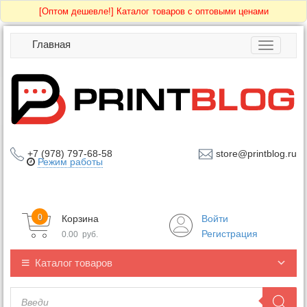
[Оптом дешевле!]
Каталог товаров с оптовыми ценами
Главная
Toggle
navigatio
+7 (978) 797-68-58
store@printblog.ru
Режим работы
0
Корзина
Войти
Регистрация
0.00
руб.
Каталог товаров