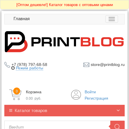
[Оптом дешевле!]
Каталог товаров с оптовыми ценами
Главная
Toggle
navigatio
+7 (978) 797-68-58
store@printblog.ru
Режим работы
0
Корзина
Войти
Регистрация
0.00
руб.
Каталог товаров