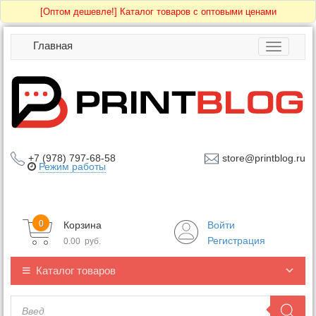
[Оптом дешевле!]
Каталог товаров с оптовыми ценами
Главная
Toggle
navigatio
+7 (978) 797-68-58
store@printblog.ru
Режим работы
0
Корзина
Войти
Регистрация
0.00
руб.
Каталог товаров