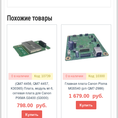
Похожие товары
0 в наличии
Код: 10739
0 в наличии
Код: 10300
(QM7-4456, QM7-4457,
Главная плата Canon Pixma
K30365) Плата, модуль wi-fi,
MG5540 (p/n QM7-2986)
сетевая плата для Canon
1 679.00
руб.
PIXMA G3400 (G3000)
798.00
руб.
Купить
Купить