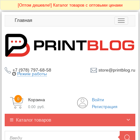
[Оптом дешевле!]
Каталог товаров с оптовыми ценами
Главная
Toggle
navigatio
+7 (978) 797-68-58
store@printblog.ru
Режим работы
0
Корзина
Войти
Регистрация
0.00
руб.
Каталог товаров