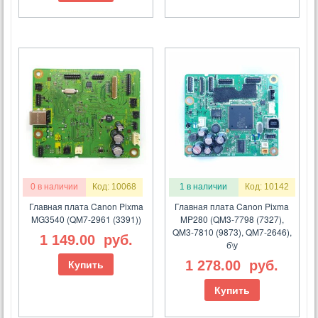
0 в наличии
Код: 10068
1 в наличии
Код: 10142
Главная плата Canon Pixma
Главная плата Canon Pixma
MG3540 (QM7-2961 (3391))
MP280 (QM3-7798 (7327),
QM3-7810 (9873), QM7-2646),
1 149.00
руб.
б\у
1 278.00
руб.
Купить
Купить