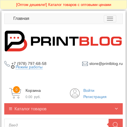
[Оптом дешевле!]
Каталог товаров с оптовыми ценами
Главная
Toggle
navigatio
+7 (978) 797-68-58
store@printblog.ru
Режим работы
0
Корзина
Войти
Регистрация
0.00
руб.
Каталог товаров