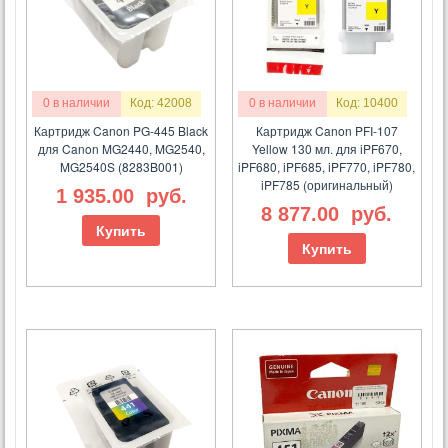
0 в наличии
Код: 42008
0 в наличии
Код: 10400
Картридж Canon PG-445 Black
Картридж Canon PFI-107
для Canon MG2440, MG2540,
Yellow 130 мл. для iPF670,
MG2540S (8283B001)
iPF680, iPF685, iPF770, iPF780,
iPF785 (оригинальный)
1 935.00
руб.
8 877.00
руб.
Купить
Купить