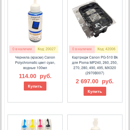
0 в наличии
Код: 20027
0 в наличии
Код: 42006
Чернила (краски) Canon
Картридж Canon PG-510 Bk
Polychromatic цвет cyan,
для Pixma MP240, 260, 250,
водные 100мл
270, 280, 490, 495, MX320
(2970B007)
114.00
руб.
2 697.00
руб.
Купить
Купить