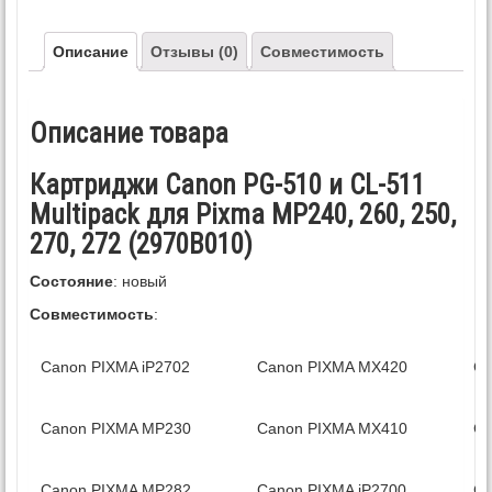
Описание
Отзывы (0)
Совместимость
Описание товара
Картриджи Canon PG-510 и CL-511
Multipack для Pixma MP240, 260, 250,
270, 272 (2970B010)
Состояние
: новый
Совместимость
:
Canon PIXMA iP2702
Canon PIXMA MX420
Ca
Canon PIXMA MP230
Canon PIXMA MX410
Ca
Canon PIXMA MP282
Canon PIXMA iP2700
Ca