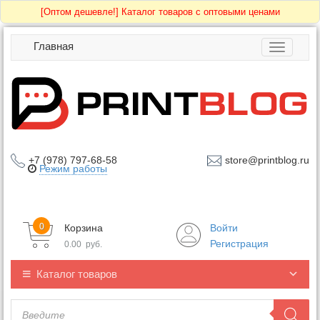
[Оптом дешевле!]
Каталог товаров с оптовыми ценами
Главная
Toggle
navigatio
+7 (978) 797-68-58
store@printblog.ru
Режим работы
0
Корзина
Войти
Регистрация
0.00
руб.
Каталог товаров