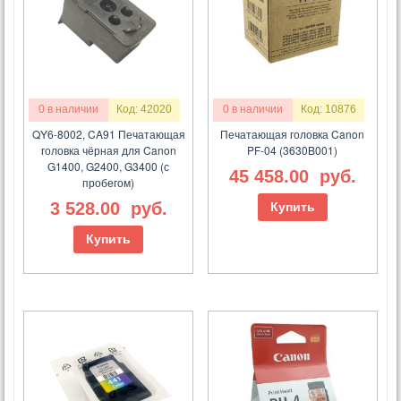
0 в наличии
Код: 42020
0 в наличии
Код: 10876
QY6-8002, CA91 Печатающая
Печатающая головка Canon
головка чёрная для Canon
PF-04 (3630B001)
G1400, G2400, G3400 (с
45 458.00
руб.
пробегом)
3 528.00
руб.
Купить
Купить