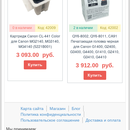
0 в наличии
Код: 42009
2 в наличии
Код: 42002
Картридж Canon CL-441 Color
QY6-8002, QY6-8011, CA91
для Canon MG2140, MG3140,
Печатающая головка черная
MG4140 (5221B001)
для Canon G1400, G2400,
G3400, G4400, G1410, G2410,
3 093.00
руб.
G3410, G4410
3 912.00
руб.
Купить
Купить
Карта сайта
Магазин
Блог
Политика конфиденциальности
Пользовательское соглашение
Доставка и оплата
Мы принимаем: