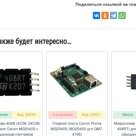
Поделиться ссылкой на тов
акже будет интересно…
личии
Код: 50055
0 в наличии
Код: 10021
Много
ма 4G08 (4C08, 24C08,
Главная плата Canon Pixma
Микросхема 
для Canon MG2540S с
MG2540S, MG2545S (p/n QM7-
408RT) дл
шенным счетчиком
4706)
сброшен