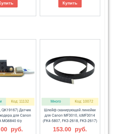
Купить
Купить
и
Код: 11132
Много
Код: 10072
, QK19167) Датчик
Шлейф сканирующей линейки
нкодера для Canon
для Canon MF3010, icMF3014
 MG6840 б/у
(FK4-5807, FK3-2618, FK3-2617)
.00
руб.
153.00
руб.