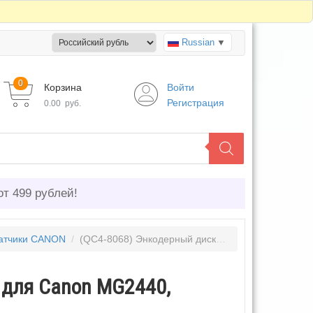
Russian
▼
0
Корзина
Войти
Регистрация
0.00
руб.
от 499 рублей!
атчики CANON
/
(QC4-8068) Энкодерный диск и оптопара для Canon MG2440, MG2540, MG2540S, MG2940 и др.
 для Canon MG2440,