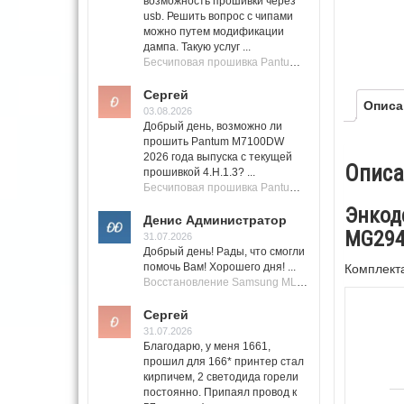
возможность прошивки через
usb. Решить вопрос с чипами
можно путем модификации
дампа. Такую услуг ...
Бесчиповая прошивка Pantum M7100 Series (M7100, M7108, M7102, M7103, M7105)
Сергей
Описа
03.08.2026
Добрый день, возможно ли
прошить Pantum M7100DW
2026 года выпуска с текущей
Описа
прошивкой 4.H.1.3? ...
Бесчиповая прошивка Pantum M7100 Series (M7100, M7108, M7102, M7103, M7105)
Энкод
Денис Администратор
MG2940
31.07.2026
Добрый день! Рады, что смогли
помочь Вам! Хорошего дня! ...
Комплекта
Восстановление Samsung ML-1661, ML-1666 после не удачной прошивки.
Сергей
31.07.2026
Благодарю, у меня 1661,
прошил для 166* принтер стал
кирпичем, 2 светодида горели
постоянно. Припаял провод к