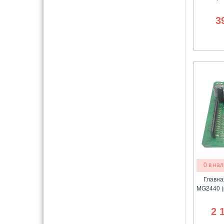
3
0 в на
Главна
MG2440 (
2 