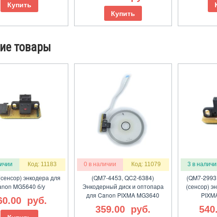
Купить
Купить
ие товары
личии
Код: 11183
0 в наличии
Код: 11079
3 в наличи
(сенсор) энкодера для
(QM7-4453, QC2-6384)
(QM7-2993
non MG5640 б/у
Энкодерный диск и оптопара
(сенсор) э
для Canon PIXMA MG3640
PIXMA
60.00
руб.
359.00
руб.
540