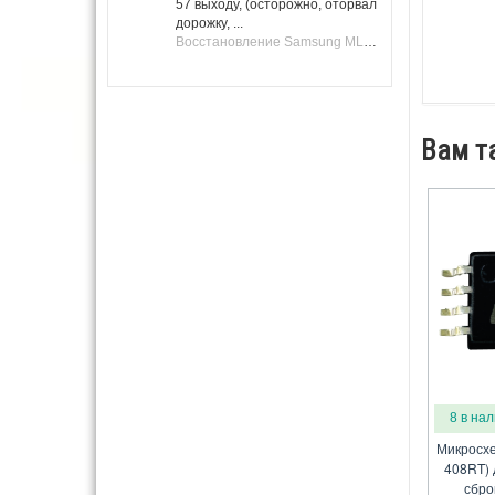
57 выходу, (осторожно, оторвал
дорожку, ...
Восстановление Samsung ML-1661, ML-1666 после не удачной прошивки.
Вам т
8 в на
Микросхе
408RT) 
сбро