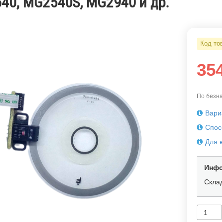
40, MG2540S, MG2940 и др.
Код то
35
По безна
Вари
Спос
Для 
Инфо
Скла