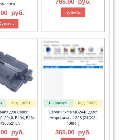
765.00
руб.
амперса
.00
руб.
Купить
Купить
и
Код: 10061
В наличии
Код: 00023
тания для Canon
Canon Pixma MG2440 дамп
0, 2940, E404, E464
микросхемы 4G08 (24C08,
 K30352) б/у
408RT)
.00
руб.
365.00
руб.