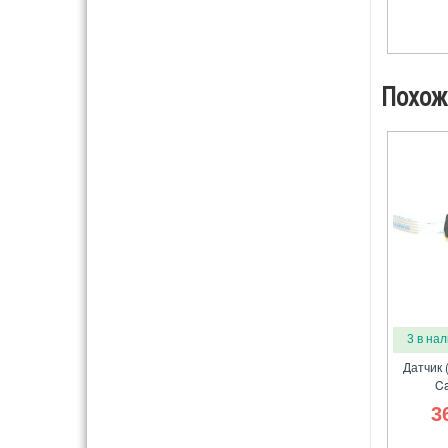
Похож
3 в на
Датчик 
Ca
3