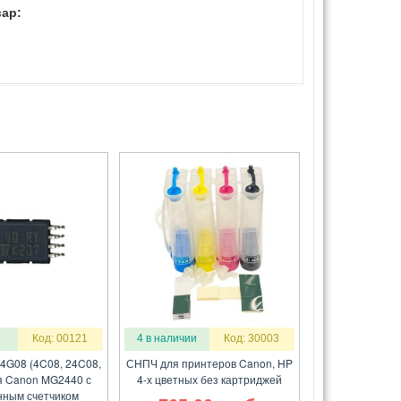
ар:
Код: 00121
4 в наличии
Код: 30003
4G08 (4C08, 24C08,
СНПЧ для принтеров Canon, HP
я Canon MG2440 с
4-х цветных без картриджей
ным счетчиком