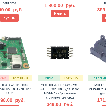
памперса
п
1 800.00
руб.
99.00
руб.
399
Купить
Купить
личии
Код: 10333
Много
Код: 50022
9 в наличи
я плата Canon Pixma
Микросхема EEPROM 95080
Блок пи
p/n QM7-2851 или QM7-
(508RP, WP, L080) для Canon
MG2440, 254
4344)
MG2440 с сброшенным
(p\n
счетчиком памперса
198.00
руб.
171
349.00
руб.