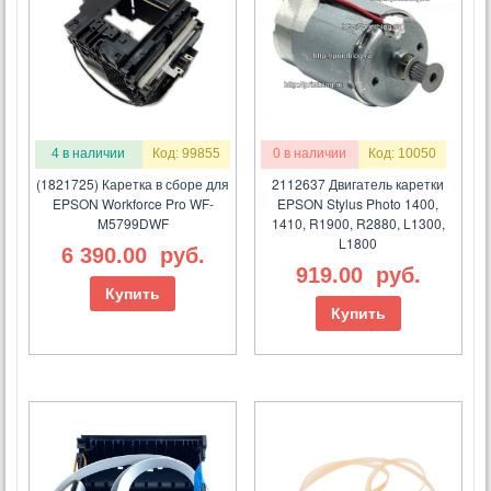
4 в наличии
Код: 99855
0 в наличии
Код: 10050
(1821725) Каретка в сборе для
2112637 Двигатель каретки
EPSON Workforce Pro WF-
EPSON Stylus Photo 1400,
M5799DWF
1410, R1900, R2880, L1300,
L1800
6 390.00
руб.
919.00
руб.
Купить
Купить