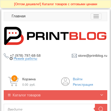
[Оптом дешевле!]
Каталог товаров с оптовыми ценами
Главная
Toggle
navigatio
+7 (978) 797-68-58
store@printblog.ru
Режим работы
0
Корзина
Войти
Регистрация
0.00
руб.
Каталог товаров