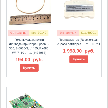
0 в наличии
Код: 10149
0 в наличии
Код: 60001
Ремень узла загрузки
Программатор (Resetter) для
(привода) принтера Epson B-
сброса памперса T6710, T6711
300, B-500DN, L1455, RX685,
1 998.00
руб.
WF-7110 и т.д. (1438988)
194.00
руб.
Купить
Купить