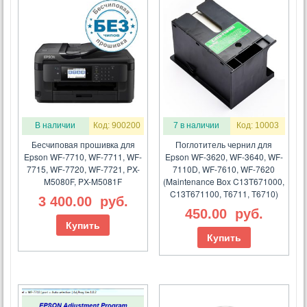
В наличии
Код: 900200
7 в наличии
Код: 10003
Бесчиповая прошивка для
Поглотитель чернил для
Epson WF-7710, WF-7711, WF-
Epson WF-3620, WF-3640, WF-
7715, WF-7720, WF-7721, PX-
7110D, WF-7610, WF-7620
M5080F, PX-M5081F
(Maintenance Box C13T671000,
C13T671100, T6711, T6710)
3 400.00
руб.
450.00
руб.
Купить
Купить