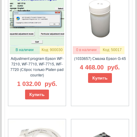
В наличии
Код: 900030
0 в наличии
Код: 50017
Adjustment program Epson WF-
(1033657) Смазка Epson G-45
7210, WF-7710, WF-7715, WF-
4 468.00
руб.
7720 (Сброс только Platen pad
counter)
Купить
1 032.00
руб.
Купить