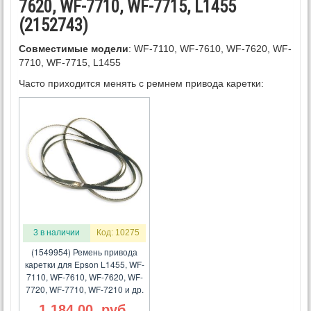
7620, WF-7710, WF-7715, L1455
(2152743)
Совместимые модели
: WF-7110, WF-7610, WF-7620, WF-
7710, WF-7715, L1455
Часто приходится менять с ремнем привода каретки:
3 в наличии
Код: 10275
(1549954) Ремень привода
каретки для Epson L1455, WF-
7110, WF-7610, WF-7620, WF-
7720, WF-7710, WF-7210 и др.
1 184.00
руб.