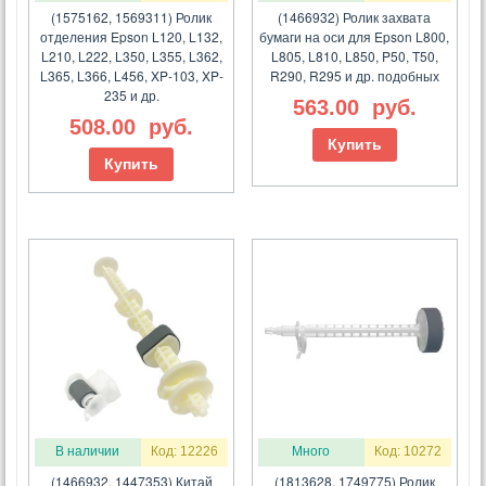
(1575162, 1569311) Ролик
(1466932) Ролик захвата
отделения Epson L120, L132,
бумаги на оси для Epson L800,
L210, L222, L350, L355, L362,
L805, L810, L850, P50, T50,
L365, L366, L456, XP-103, XP-
R290, R295 и др. подобных
235 и др.
563.00
руб.
508.00
руб.
Купить
Купить
В наличии
Код: 12226
Много
Код: 10272
(1466932, 1447353) Китай
(1813628, 1749775) Ролик