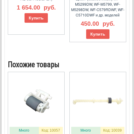
M5299DW, WF-M5799, WF-
1 654.00
руб.
M5298DW, WF-C579RDWF, WF-
C5710DWF и др. моделей
Купить
450.00
руб.
Купить
Похожие товары
Много
Код: 10057
Много
Код: 10039