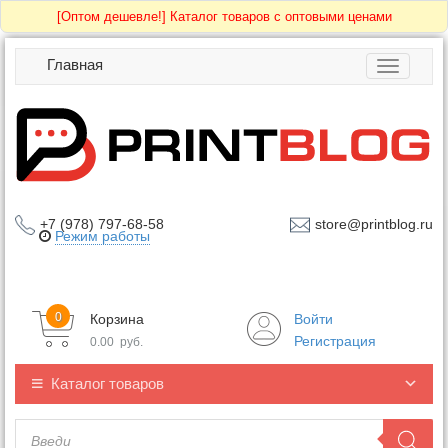
[Оптом дешевле!]
Каталог товаров с оптовыми ценами
Главная
Toggle
navigatio
+7 (978) 797-68-58
store@printblog.ru
Режим работы
0
Корзина
Войти
Регистрация
0.00
руб.
Каталог товаров