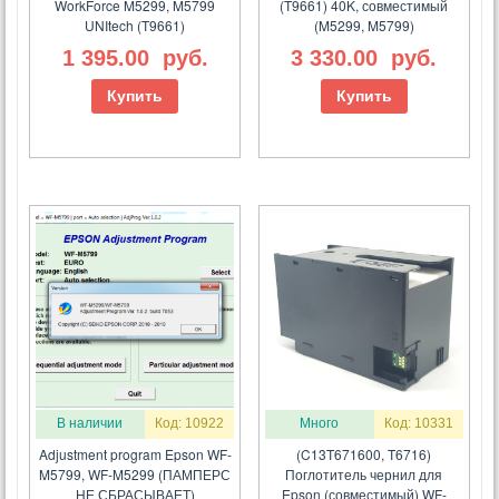
WorkForce M5299, M5799
(T9661) 40K, совместимый
UNItech (T9661)
(M5299, M5799)
1 395.00
руб.
3 330.00
руб.
Купить
Купить
В наличии
Код: 10922
Много
Код: 10331
Adjustment program Epson WF-
(C13T671600, T6716)
M5799, WF-M5299 (ПАМПЕРС
Поглотитель чернил для
НЕ СБРАСЫВАЕТ)
Epson (совместимый) WF-