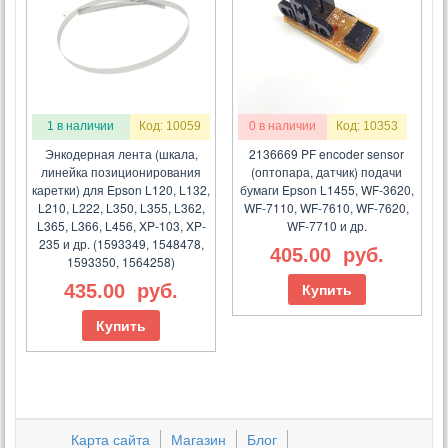
1 в наличии
Код: 10059
0 в наличии
Код: 10353
Энкодерная лента (шкала,
2136669 PF encoder sensor
линейка позиционирования
(оптопара, датчик) подачи
каретки) для Epson L120, L132,
бумаги Epson L1455, WF-3620,
L210, L222, L350, L355, L362,
WF-7110, WF-7610, WF-7620,
L365, L366, L456, XP-103, XP-
WF-7710 и др.
235 и др. (1593349, 1548478,
405.00
руб.
1593350, 1564258)
435.00
руб.
Купить
Купить
Карта сайта
Магазин
Блог