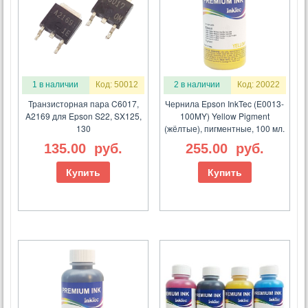
1 в наличии
Код: 50012
2 в наличии
Код: 20022
Транзисторная пара C6017,
Чернила Epson InkTec (E0013-
A2169 для Epson S22, SX125,
100MY) Yellow Pigment
130
(жёлтые), пигментные, 100 мл.
135.00
руб.
255.00
руб.
Купить
Купить