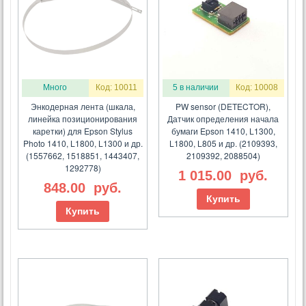
Много
Код: 10011
5 в наличии
Код: 10008
Энкодерная лента (шкала,
PW sensor (DETECTOR),
линейка позиционирования
Датчик определения начала
каретки) для Epson Stylus
бумаги Epson 1410, L1300,
Photo 1410, L1800, L1300 и др.
L1800, L805 и др. (2109393,
(1557662, 1518851, 1443407,
2109392, 2088504)
1292778)
1 015.00
руб.
848.00
руб.
Купить
Купить