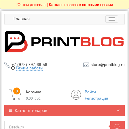
[Оптом дешевле!]
Каталог товаров с оптовыми ценами
Главная
Toggle
navigatio
+7 (978) 797-68-58
store@printblog.ru
Режим работы
0
Корзина
Войти
Регистрация
0.00
руб.
Каталог товаров