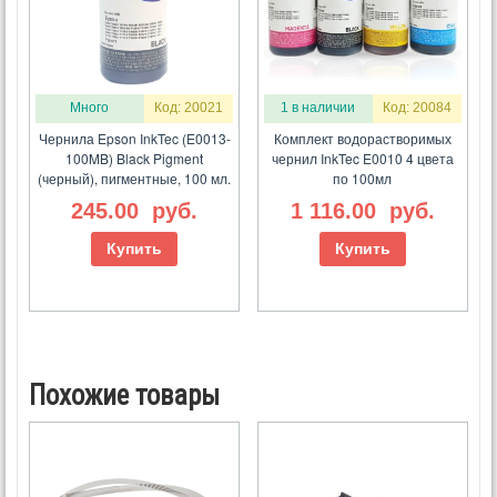
Много
Код: 20021
1 в наличии
Код: 20084
Чернила Epson InkTec (E0013-
Комплект водорастворимых
100MB) Black Pigment
чернил InkTec E0010 4 цвета
(черный), пигментные, 100 мл.
по 100мл
245.00
руб.
1 116.00
руб.
Купить
Купить
Похожие товары