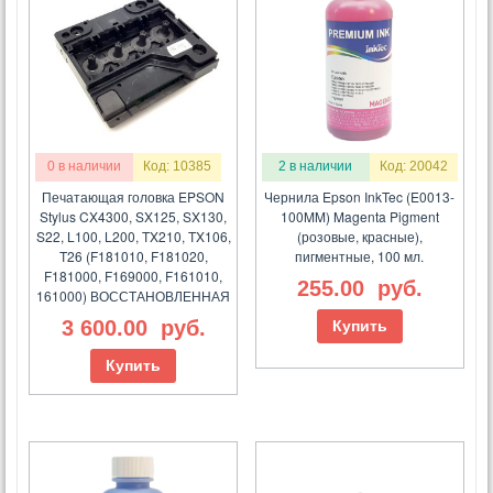
0 в наличии
Код: 10385
2 в наличии
Код: 20042
Печатающая головка EPSON
Чернила Epson InkTec (E0013-
Stylus CX4300, SX125, SX130,
100MM) Magenta Pigment
S22, L100, L200, TX210, TX106,
(розовые, красные),
T26 (F181010, F181020,
пигментные, 100 мл.
F181000, F169000, F161010,
255.00
руб.
161000) ВОССТАНОВЛЕННАЯ
3 600.00
руб.
Купить
Купить