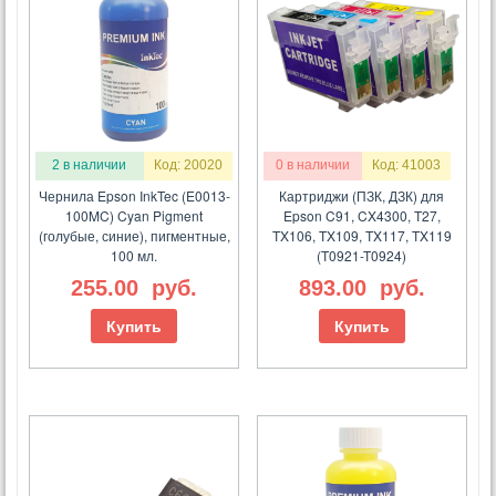
2 в наличии
Код: 20020
0 в наличии
Код: 41003
Чернила Epson InkTec (E0013-
Картриджи (ПЗК, ДЗК) для
100MC) Cyan Pigment
Epson C91, CX4300, T27,
(голубые, синие), пигментные,
TX106, TX109, TX117, TX119
100 мл.
(T0921-T0924)
255.00
руб.
893.00
руб.
Купить
Купить