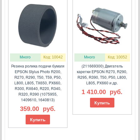
Много
Код: 10042
Много
Код: 10052
Резина ролика подачи бумаги
(211669300) Двигатель
EPSON Stylus Photo R200,
каретки EPSON R270, R290,
R270, R290, T50, T59, P50,
R295, R390, T50, P50, L800,
L800, L805, TX650, PX660,
L805, PX660 и др.
R300, RX640, R220, R340,
1 410.00
руб.
R320, R390 (1075955,
1409610, 1640813)
Купить
359.00
руб.
Купить