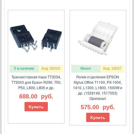
5 в наличии
Код: 50010
Много
Код: 10037
Транзисторная пара TT3034,
Ролик отделения EPSON
TT3043 для Epson R290, T50,
Stylus Office T1100, PX-1004,
P50, L800, L805 и др.
1410, L1300, L1800, 1500W и
др. (1529149, 1517053)
688.00
руб.
Оригинал
575.00
руб.
Купить
Купить