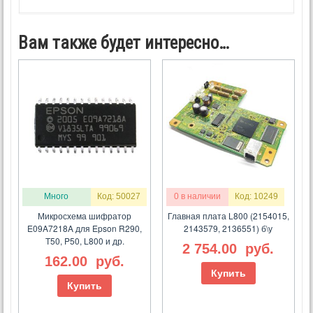
Вам также будет интересно…
Много
Код: 50027
0 в наличии
Код: 10249
Микросхема шифратор
Главная плата L800 (2154015,
E09A7218A для Epson R290,
2143579, 2136551) б\у
T50, P50, L800 и др.
2 754.00
руб.
162.00
руб.
Купить
Купить