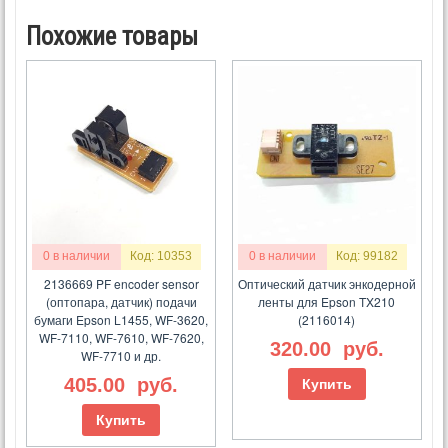
Похожие товары
0 в наличии
Код: 10353
0 в наличии
Код: 99182
2136669 PF encoder sensor
Оптический датчик энкодерной
(оптопара, датчик) подачи
ленты для Epson TX210
бумаги Epson L1455, WF-3620,
(2116014)
WF-7110, WF-7610, WF-7620,
320.00
руб.
WF-7710 и др.
405.00
руб.
Купить
Купить