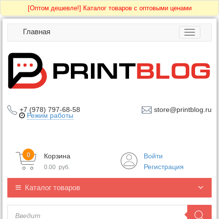
[Оптом дешевле!]
Каталог товаров с оптовыми ценами
Главная
Toggle
navigatio
+7 (978) 797-68-58
store@printblog.ru
Режим работы
0
Корзина
Войти
Регистрация
0.00
руб.
Каталог товаров