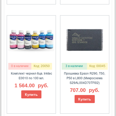
0 в наличии
Код: 20050
3 в наличии
Код: 00045
Комплект чернил 6цв. Inktec
Прошивка Epson R290, T50,
E0010 по 100 мл.
P50 в L800 (Микросхема
S29AL004D70TFI02)
1 564.00
руб.
707.00
руб.
Купить
Купить