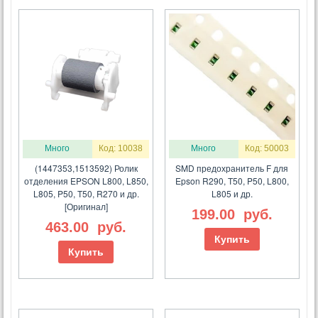
Много
Код: 10038
Много
Код: 50003
(1447353,1513592) Ролик
SMD предохранитель F для
отделения EPSON L800, L850,
Epson R290, T50, P50, L800,
L805, P50, T50, R270 и др.
L805 и др.
[Оригинал]
199.00
руб.
463.00
руб.
Купить
Купить