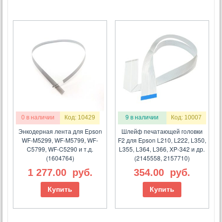
0 в наличии
Код: 10429
9 в наличии
Код: 10007
Энкодерная лента для Epson
Шлейф печатающей головки
WF-M5299, WF-M5799, WF-
F2 для Epson L210, L222, L350,
C5799, WF-C5290 и т.д.
L355, L364, L366, XP-342 и др.
(1604764)
(2145558, 2157710)
1 277.00
руб.
354.00
руб.
Купить
Купить