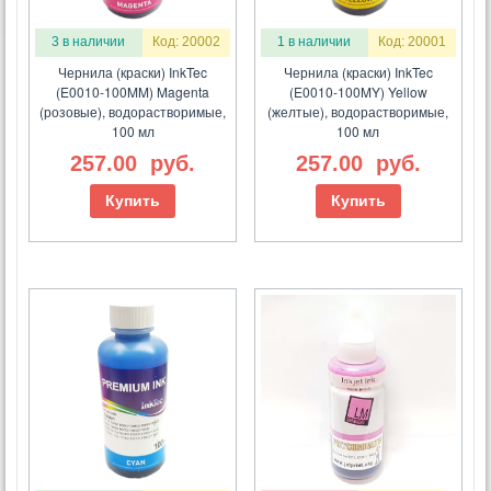
3 в наличии
Код: 20002
1 в наличии
Код: 20001
Чернила (краски) InkTec
Чернила (краски) InkTec
(E0010-100MM) Magenta
(E0010-100MY) Yellow
(розовые), водорастворимые,
(желтые), водорастворимые,
100 мл
100 мл
257.00
руб.
257.00
руб.
Купить
Купить