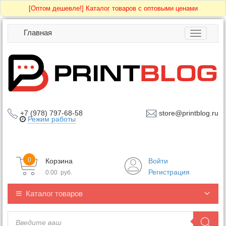
[Оптом дешевле!]
Каталог товаров с оптовыми ценами
Главная
Toggle
navigatio
+7 (978) 797-68-58
store@printblog.ru
Режим работы
0
Корзина
Войти
Регистрация
0.00
руб.
Каталог товаров