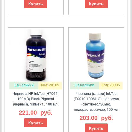
Купить
Купить
1 в наличии
Код: 20169
3 в наличии
Код: 20005
Чернила HP InkTec (H7064-
Чернила (краски) InkTec
100MB) Black Pigment
(E0010-100MLC) Light cyan
(черный), пигмент., 100 мл.
(светло-голубые),
водорастворимые, 100 мл
221.00
руб.
203.00
руб.
Купить
Купить