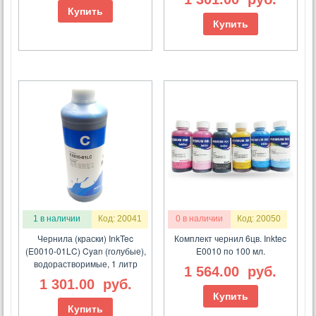
Купить
Купить
1 в наличии
Код: 20041
0 в наличии
Код: 20050
Чернила (краски) InkTec
Комплект чернил 6цв. Inktec
(E0010-01LC) Cyan (голубые),
E0010 по 100 мл.
водорастворимые, 1 литр
1 564.00
руб.
1 301.00
руб.
Купить
Купить