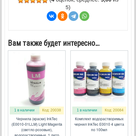
5)
Вам также будет интересно…
1 в наличии
Код: 20038
1 в наличии
Код: 20084
Чернила (краски) InkTec
Комплект водорастворимых
(E0010-01LLM) Light Magenta
чернил InkTec E0010 4 цвета
(светло-розовые),
по 100мл
водорастворимые, 1 литр