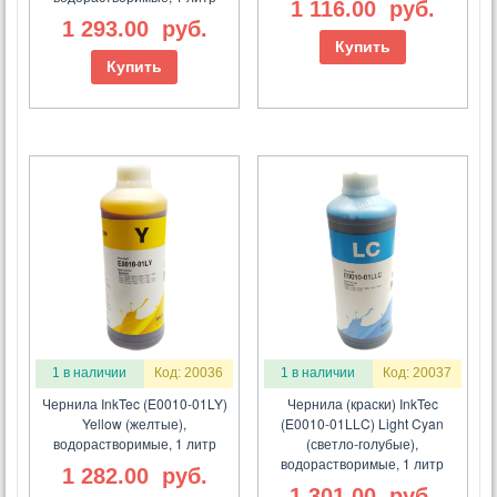
1 116.00
руб.
1 293.00
руб.
Купить
Купить
1 в наличии
Код: 20036
1 в наличии
Код: 20037
Чернила InkTec (E0010-01LY)
Чернила (краски) InkTec
Yellow (желтые),
(E0010-01LLC) Light Cyan
водорастворимые, 1 литр
(светло-голубые),
водорастворимые, 1 литр
1 282.00
руб.
1 301.00
руб.