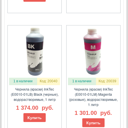
1 в наличии
Код: 20040
1 в наличии
Код: 20039
Чернила (краски) InkTec
Чернила (краски) InkTec
(E0010-01LB) Black (черные),
(E0010-01LM) Magenta
водорастворимые, 1 литр
(розовые), водорастворимые,
1 литр
1 374.00
руб.
1 301.00
руб.
Купить
Купить