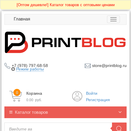
[Оптом дешевле!]
Каталог товаров с оптовыми ценами
Главная
Toggle
navigatio
+7 (978) 797-68-58
store@printblog.ru
Режим работы
0
Корзина
Войти
Регистрация
0.00
руб.
Каталог товаров