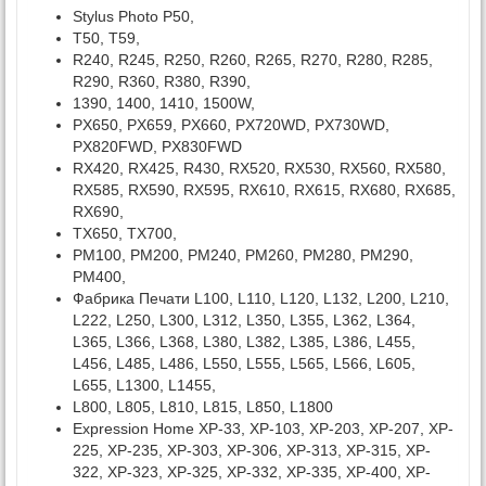
Stylus Photo P50,
T50, T59,
R240, R245, R250, R260, R265, R270, R280, R285,
R290, R360, R380, R390,
1390, 1400, 1410, 1500W,
PX650, PX659, PX660, PX720WD, PX730WD,
PX820FWD, PX830FWD
RX420, RX425, R430, RX520, RX530, RX560, RX580,
RX585, RX590, RX595, RX610, RX615, RX680, RX685,
RX690,
TX650, TX700,
PM100, PM200, PM240, PM260, PM280, PM290,
PM400,
Фабрика Печати L100, L110, L120, L132, L200, L210,
L222, L250, L300, L312, L350, L355, L362, L364,
L365, L366, L368, L380, L382, L385, L386, L455,
L456, L485, L486, L550, L555, L565, L566, L605,
L655, L1300, L1455,
L800, L805, L810, L815, L850, L1800
Expression Home XP-33, XP-103, XP-203, XP-207, XP-
225, XP-235, XP-303, XP-306, XP-313, XP-315, XP-
322, XP-323, XP-325, XP-332, XP-335, XP-400, XP-