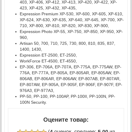
403, XP-406, XP-412, XP-413, XP-420, XP-422, XP-
423, XP-425, XP-432, XP-435,
Expression Premium XP-530, XP-600, XP-605, XP-610,
XP-624, XP-630, XP-635, XP-640, XP-645, XP-700, XP-
710, XP-800, XP-810, XP-820, XP-830, XP-900,
Expression Photo XP-55, XP-750, XP-850, XP-950, XP-
960,
Artisan 50, 700, 710, 725, 730, 800, 810, 835, 837,
1400, 1430,
Expression ET-2500, ET-2550,
WorkForce ET-4500, ET-4550,
EP-306, EP-706A, EP-707A, EP-775A, EP-775AW, EP-
776A, EP-777A, EP-805A, EP-805AR, EP-805AW, EP-
806AB, EP-806AR, EP-806AW, EP-807AB, EP-807AR,
EP-807AW, EP-905A, EP-905F, EP-906F, EP-907F, EP-
976A3, EP-977A3,
PP-50, PP-100, PP-100AP, PP-100II, PP-100N, PP-
100N Security.
Оцените товар:
(
4
оценок, среднее:
5,00
из