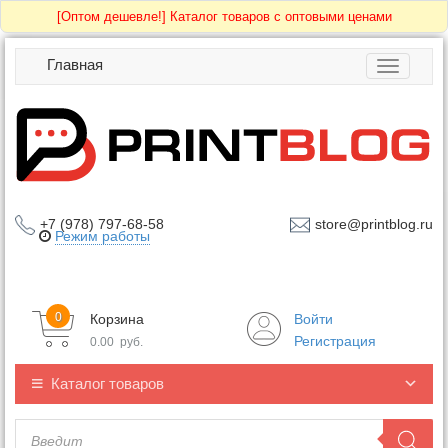
[Оптом дешевле!]
Каталог товаров с оптовыми ценами
Главная
Toggle
navigatio
+7 (978) 797-68-58
store@printblog.ru
Режим работы
0
Корзина
Войти
Регистрация
0.00
руб.
Каталог товаров