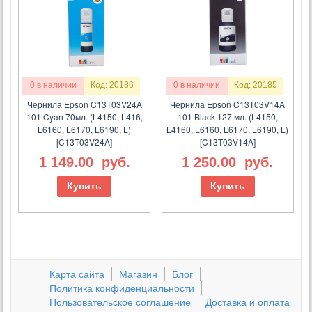
0 в наличии
Код: 20186
0 в наличии
Код: 20185
Чернила Epson C13T03V24A
Чернила Epson C13T03V14A
101 Cyan 70мл. (L4150, L416,
101 Black 127 мл. (L4150,
L6160, L6170, L6190, L)
L4160, L6160, L6170, L6190, L)
[C13T03V24A]
[C13T03V14A]
1 149.00
руб.
1 250.00
руб.
Купить
Купить
Карта сайта
Магазин
Блог
Политика конфиденциальности
Пользовательское соглашение
Доставка и оплата