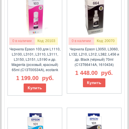
0 в наличии
Код: 20103
0 в наличии
Код: 20070
Чернила Epson 103 для L1110,
Чернила Epson L3050, L3060,
L3100, L3101, L3110, L3111,
L132, L210, L312, L382, L456 и
L3150, L3151, L5190 и др.
др. Black (чёрный) 70ml
Magenta (розовый, красный)
(C13T66414A, 1610434)
65ml (C13T00S34A), ecotank
1 448.00
руб.
1 199.00
руб.
Купить
Купить