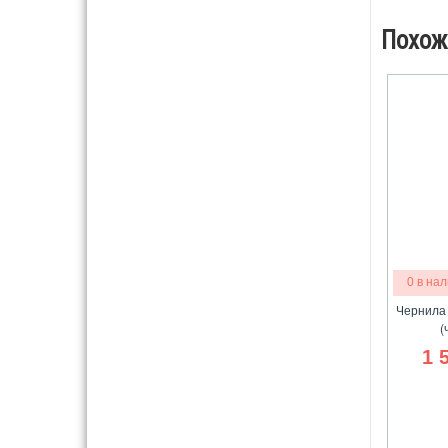
Похож
0 в на
Чернила 
(
1 