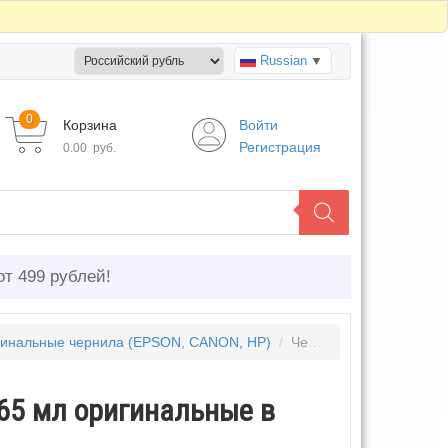
Russian
▼
0
Корзина
Войти
Регистрация
0.00
руб.
от 499 рублей!
инальные чернила (EPSON, CANON, HP)
/
Чернила Epson 003 комплект 4 цвета по 65 мл оригинальные в коробках
 65 мл оригинальные в