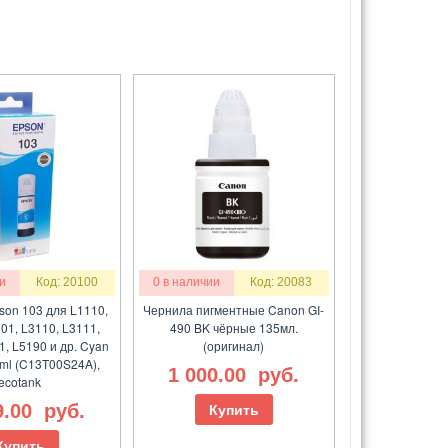
и
Код: 20100
0 в наличии
Код: 20083
son 103 для L1110,
Чернила пигментные Canon GI-
01, L3110, L3111,
490 BK чёрные 135мл.
1, L5190 и др. Cyan
(оригинал)
5ml (C13T00S24A),
1 000.00
руб.
ecotank
9.00
руб.
Купить
Купить