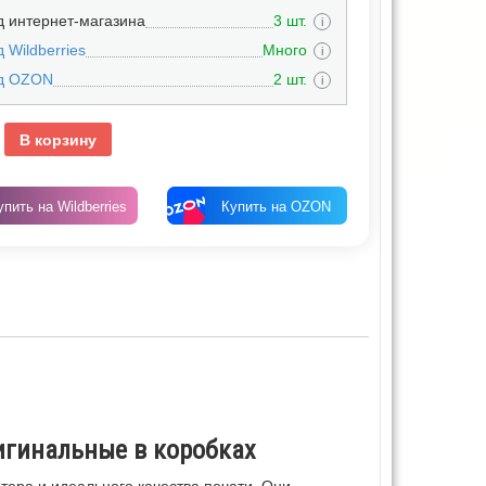
д интернет-магазина
3 шт.
i
 Wildberries
Много
i
д OZON
2 шт.
i
В корзину
упить на Wildberries
Купить на OZON
ригинальные в коробках
тера и идеального качества печати. Они