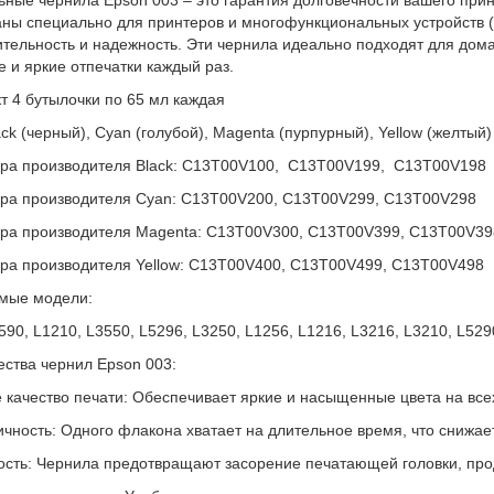
аны специально для принтеров и многофункциональных устройств 
тельность и надежность. Эти чернила идеально подходят для дом
е и яркие отпечатки каждый раз.
т 4 бутылочки по 65 мл каждая
ack (черный), Cyan (голубой), Magenta (пурпурный), Yellow (желтый)
ра производителя Black: C13T00V100, C13T00V199, C13T00V198
ра производителя Cyan: C13T00V200, C13T00V299, C13T00V298
ра производителя Magenta: C13T00V300, C13T00V399, C13T00V39
ра производителя Yellow: C13T00V400, C13T00V499, C13T00V498
мые модели:
590, L1210, L3550, L5296, L3250, L1256, L1216, L3216, L3210, L529
ства чернил Epson 003:
 качество печати: Обеспечивает яркие и насыщенные цвета на всех
чность: Одного флакона хватает на длительное время, что снижает
сть: Чернила предотвращают засорение печатающей головки, прод