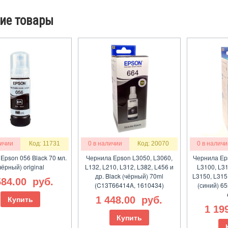
ие товары
личии
Код: 11731
0 в наличии
Код: 20070
0 в наличи
Epson 056 Black 70 мл.
Чернила Epson L3050, L3060,
Чернила Ep
чёрный) original
L132, L210, L312, L382, L456 и
L3100, L31
др. Black (чёрный) 70ml
L3150, L315
584.00
руб.
(C13T66414A, 1610434)
(синий) 6
1 448.00
руб.
Купить
1 19
Купить