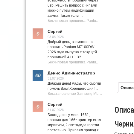
возможность прошивки через
usb. Решить вопрос с чипами
можно путем модификации
дампа. Такую услуг ...
Бесчиповая прошивка Pantum M7100 Series (M7100, M7108, M7102, M7103, M7105)
Сергей
03.08.2026
Добрый день, возможно ли
прошить Pantum M7100DW
2026 года выпуска с текущей
прошивкой 4.H.1.3? ...
Бесчиповая прошивка Pantum M7100 Series (M7100, M7108, M7102, M7103, M7105)
Денис Администратор
31.07.2026
Добрый день! Рады, что смогли
Описа
помочь Вам! Хорошего дня! ...
Восстановление Samsung ML-1661, ML-1666 после не удачной прошивки.
Сергей
Описа
31.07.2026
Благодарю, у меня 1661,
прошил для 166* принтер стал
Черни
кирпичем, 2 светодида горели
постоянно. Припаял провод к
Оригиналь