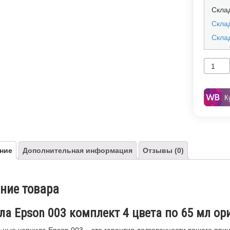
Скла
Склад
Скла
К
ние
Дополнительная информация
Отзывы (0)
ние товара
ла Epson 003 комплект 4 цвета по 65 мл о
ные чернила Epson 003 – это гарантия долговечности вашего прин