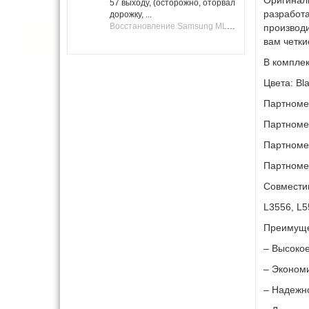
57 выходу, (осторожно, оторвал
разработ
дорожку, ...
Восстановление Samsung ML-1661, ML-1666 после не удачной прошивки.
производи
вам четки
В комплек
Цвета: Bl
Партноме
Партноме
Партноме
Партноме
Совмести
L3556, L5
Преимуще
– Высокое
– Экономи
– Надежно