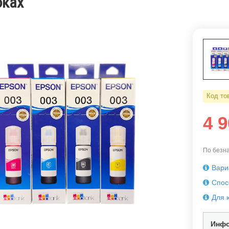
бках
Код то
4 
По безна
Вари
Спос
Для 
Инфо