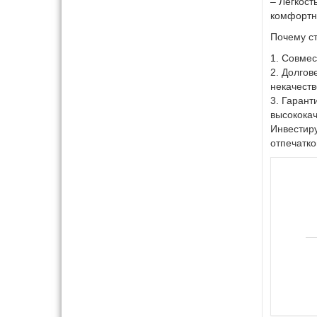
– Легкост
комфортн
Почему ст
1. Совмес
2. Долгов
некачест
3. Гарант
высококач
Инвестиру
отпечатко