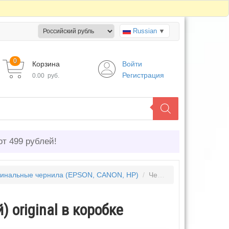
Russian
▼
0
Корзина
Войти
Регистрация
0.00
руб.
от 499 рублей!
инальные чернила (EPSON, CANON, HP)
/
Чернила Epson 003 Yellow 65 мл. (желтый) original в коробке
 original в коробке