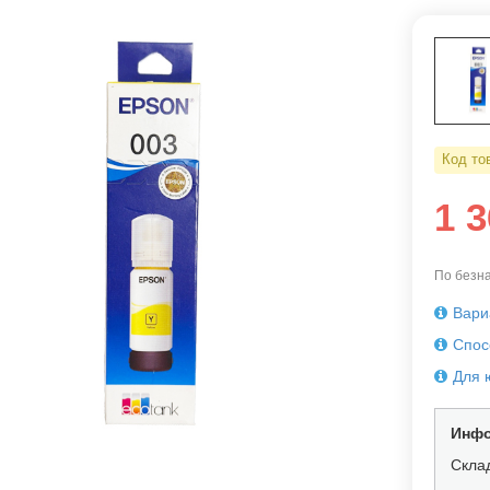
Код то
1 
По безна
Вари
Спос
Для 
Инфо
Скла