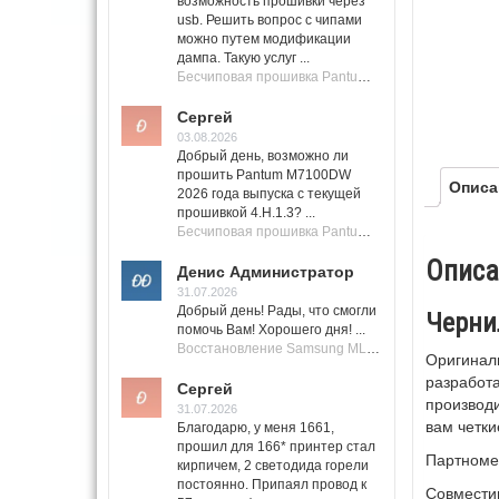
возможность прошивки через
usb. Решить вопрос с чипами
можно путем модификации
дампа. Такую услуг ...
Бесчиповая прошивка Pantum M7100 Series (M7100, M7108, M7102, M7103, M7105)
Сергей
03.08.2026
Добрый день, возможно ли
прошить Pantum M7100DW
Описа
2026 года выпуска с текущей
прошивкой 4.H.1.3? ...
Бесчиповая прошивка Pantum M7100 Series (M7100, M7108, M7102, M7103, M7105)
Описа
Денис Администратор
31.07.2026
Добрый день! Рады, что смогли
Чернил
помочь Вам! Хорошего дня! ...
Восстановление Samsung ML-1661, ML-1666 после не удачной прошивки.
Оригиналь
разработ
Сергей
производи
31.07.2026
вам четки
Благодарю, у меня 1661,
прошил для 166* принтер стал
Партноме
кирпичем, 2 светодида горели
постоянно. Припаял провод к
Совмести