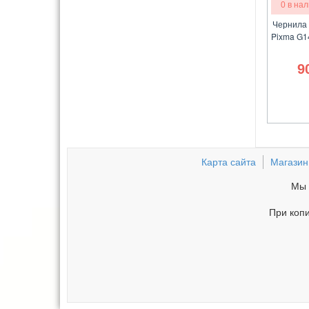
0 в на
Чернила 
Pixma G1
9
Карта сайта
Магазин
Мы 
При копи