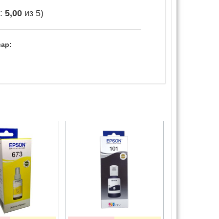
е:
5,00
из 5)
ар: