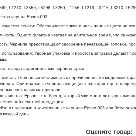
590, L1210, L3550, L5296, L3250, L1256, L1216, L3216, L3210, L529
ства чернил Epson 003:
 качество печати: Обеспечивает яркие и насыщенные цвета на всех
чность: Одного флакона хватает на длительное время, что снижает
сть: Чернила предотвращают засорение печатающей головки, прод
ь использования: Удобная упаковка и простота заправки делают п
ым.
оит выбрать оригинальные чернила Epson:
тимость: Полная совместимость с перечисленными моделями гаран
ечность: Оригинальные чернила защищают ваш принтер от повреж
венных расходных материалов.
ия качества: Epson – это бренд, который уже много лет зарекоменд
ественной печатной продукции.
йте в надежные и качественные чернила Epson 003 для безупречн
в каждый день.
Оцените товар: