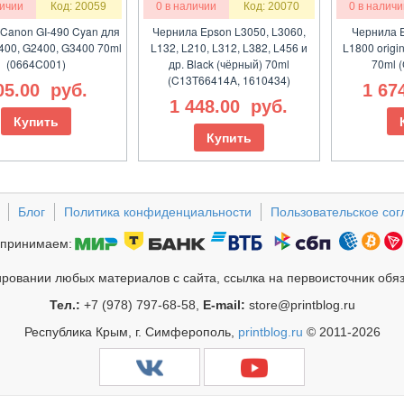
личии
Код: 20059
0 в наличии
Код: 20070
0 в наличи
Canon GI-490 Cyan для
Чернила Epson L3050, L3060,
Чернила E
400, G2400, G3400 70ml
L132, L210, L312, L382, L456 и
L1800 origin
(0664C001)
др. Black (чёрный) 70ml
70ml 
(C13T66414A, 1610434)
05.00
руб.
1 67
1 448.00
руб.
Купить
Купить
Блог
Политика конфиденциальности
Пользовательское со
принимаем:
ровании любых материалов с сайта, ссылка на первоисточник обя
Тел.:
+7 (978) 797-68-58,
E-mail:
store@printblog.ru
Республика Крым, г. Симферополь,
printblog.ru
© 2011-2026