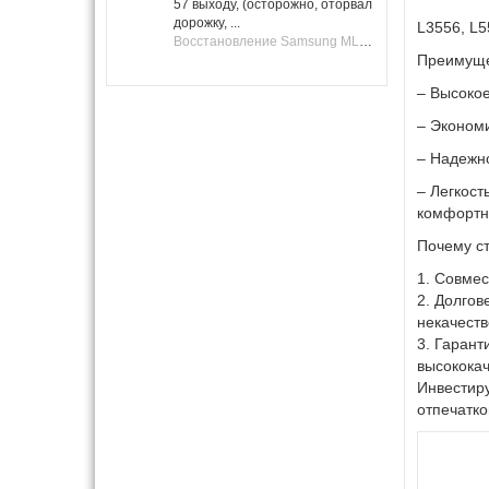
57 выходу, (осторожно, оторвал
дорожку, ...
L3556, L5
Восстановление Samsung ML-1661, ML-1666 после не удачной прошивки.
Преимуще
– Высокое
– Экономи
– Надежно
– Легкост
комфортн
Почему ст
1. Совмес
2. Долгов
некачест
3. Гарант
высококач
Инвестиру
отпечатко