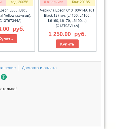
и
Код: 20058
0 в наличии
Код: 20185
pson L800, L805,
Чернила Epson C13T03V14A 101
al Yellow (жёлтый),
Black 127 мл. (L4150, L4160,
(C13T67344A)
L6160, L6170, L6190, L)
[C13T03V14A]
4.00
руб.
1 250.00
руб.
Купить
Купить
глашение
Доставка и оплата
зательна!