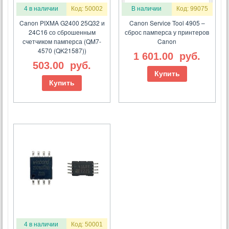
4 в наличии
Код: 50002
В наличии
Код: 99075
Canon PIXMA G2400 25Q32 и
Canon Service Tool 4905 –
24C16 со сброшенным
сброс памперса у принтеров
счетчиком памперса (QM7-
Canon
4570 (QK21587))
1 601.00
руб.
503.00
руб.
Купить
Купить
4 в наличии
Код: 50001