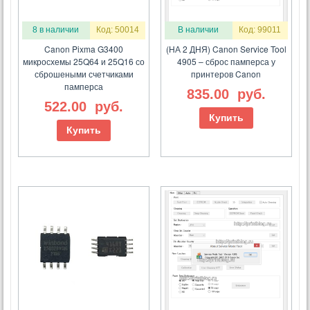
8 в наличии
Код: 50014
В наличии
Код: 99011
Canon Pixma G3400
(НА 2 ДНЯ) Canon Service Tool
микросхемы 25Q64 и 25Q16 со
4905 – сброс памперса у
сброшеными счетчиками
принтеров Canon
памперса
835.00
руб.
522.00
руб.
Купить
Купить