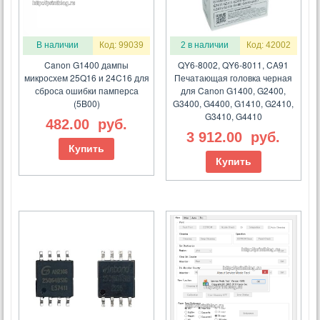
В наличии
Код: 99039
2 в наличии
Код: 42002
Canon G1400 дампы
QY6-8002, QY6-8011, CA91
микросхем 25Q16 и 24C16 для
Печатающая головка черная
сброса ошибки памперса
для Canon G1400, G2400,
(5B00)
G3400, G4400, G1410, G2410,
G3410, G4410
482.00
руб.
3 912.00
руб.
Купить
Купить