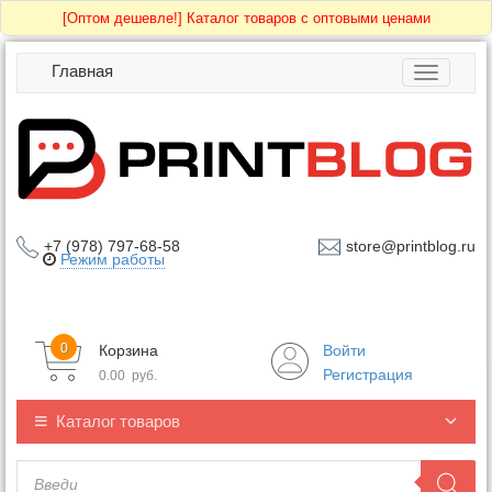
[Оптом дешевле!]
Каталог товаров с оптовыми ценами
Главная
Toggle
navigatio
+7 (978) 797-68-58
store@printblog.ru
Режим работы
0
Корзина
Войти
Регистрация
0.00
руб.
Каталог товаров