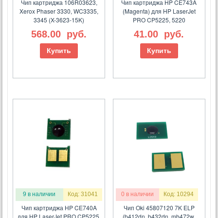
Чип картриджа 106R03623,
Чип картриджа HP CE743A
Xerox Phaser 3330, WC3335,
(Magenta) для HP LaserJet
3345 (X-3623-15K)
PRO CP5225, 5220
568.00
руб.
41.00
руб.
Купить
Купить
9 в наличии
Код: 31041
0 в наличии
Код: 10294
Чип картриджа HP CE740A
Чип Oki 45807120 7K ELP
для HP LaserJet PRO CP5225,
(b412dn, b432dn, mb472w,