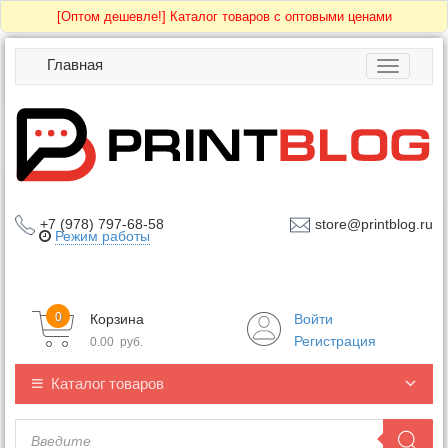
[Оптом дешевле!]
Каталог товаров с оптовыми ценами
Главная
Toggle
navigatio
+7 (978) 797-68-58
store@printblog.ru
Режим работы
0
Корзина
Войти
Регистрация
0.00
руб.
Каталог товаров