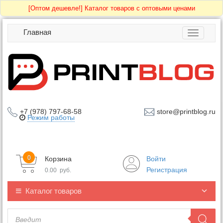
[Оптом дешевле!]
Каталог товаров с оптовыми ценами
Главная
Toggle
navigatio
+7 (978) 797-68-58
store@printblog.ru
Режим работы
0
Корзина
Войти
Регистрация
0.00
руб.
Каталог товаров