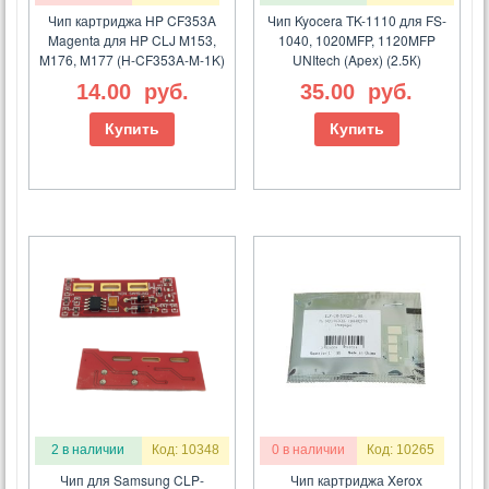
Чип картриджа HP CF353A
Чип Kyocera TK-1110 для FS-
Magenta для HP CLJ M153,
1040, 1020MFP, 1120MFP
M176, M177 (H-CF353A-M-1K)
UNItech (Apex) (2.5К)
14.00
руб.
35.00
руб.
Купить
Купить
2 в наличии
Код: 10348
0 в наличии
Код: 10265
Чип для Samsung CLP-
Чип картриджа Xerox