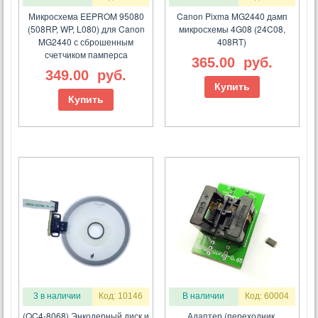
Микросхема EEPROM 95080
Canon Pixma MG2440 дамп
(508RP, WP, L080) для Canon
микросхемы 4G08 (24C08,
MG2440 с сброшенным
408RT)
счетчиком памперса
365.00
руб.
349.00
руб.
Купить
Купить
3 в наличии
Код: 10146
В наличии
Код: 60004
(QC4-8068) Энкодерный диск и
Адаптер (переходник,