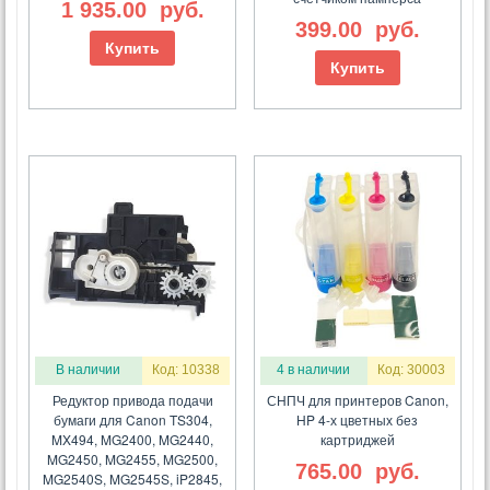
1 935.00
руб.
399.00
руб.
Купить
Купить
В наличии
Код: 10338
4 в наличии
Код: 30003
Редуктор привода подачи
СНПЧ для принтеров Canon,
бумаги для Canon TS304,
HP 4-х цветных без
MX494, MG2400, MG2440,
картриджей
MG2450, MG2455, MG2500,
765.00
руб.
MG2540S, MG2545S, iP2845,