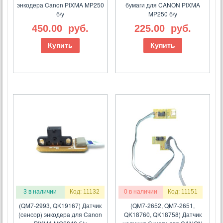
энкодера Canon PIXMA MP250
бумаги для CANON PIXMA
б/у
MP250 б/у
450.00
руб.
225.00
руб.
Купить
Купить
3 в наличии
Код: 11132
0 в наличии
Код: 11151
(QM7-2993, QK19167) Датчик
(QM7-2652, QM7-2651,
(сенсор) энкодера для Canon
QK18760, QK18758) Датчик