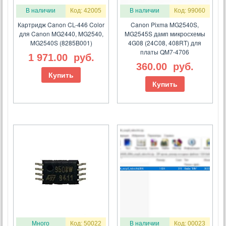
В наличии
Код: 42005
В наличии
Код: 99060
Картридж Canon CL-446 Color
Canon Pixma MG2540S,
для Canon MG2440, MG2540,
MG2545S дамп микросхемы
MG2540S (8285B001)
4G08 (24C08, 408RT) для
платы QM7-4706
1 971.00
руб.
360.00
руб.
Купить
Купить
Много
Код: 50022
В наличии
Код: 00023