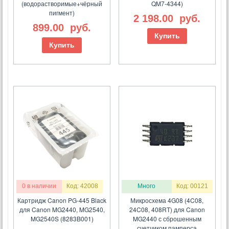
(водорастворимые+чёрный
QM7-4344)
пигмент)
2 198.00
руб.
899.00
руб.
Купить
Купить
0 в наличии
Код: 42008
Много
Код: 00121
Картридж Canon PG-445 Black
Микросхема 4G08 (4C08,
для Canon MG2440, MG2540,
24C08, 408RT) для Canon
MG2540S (8283B001)
MG2440 с сброшенным
счетчиком памперса