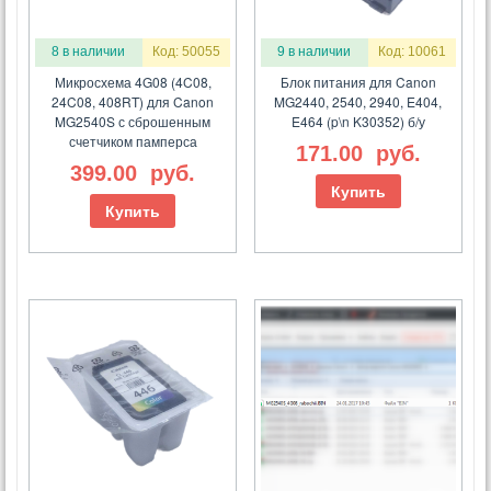
8 в наличии
Код: 50055
9 в наличии
Код: 10061
Микросхема 4G08 (4C08,
Блок питания для Canon
24C08, 408RT) для Canon
MG2440, 2540, 2940, E404,
MG2540S с сброшенным
E464 (p\n K30352) б/у
счетчиком памперса
171.00
руб.
399.00
руб.
Купить
Купить