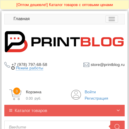
[Оптом дешевле!]
Каталог товаров с оптовыми ценами
Главная
Toggle
navigatio
+7 (978) 797-68-58
store@printblog.ru
Режим работы
0
Корзина
Войти
Регистрация
0.00
руб.
Каталог товаров