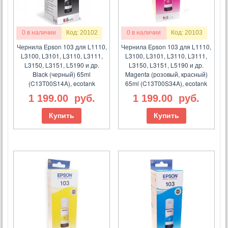
0 в наличии
Код: 20102
0 в наличии
Код: 20103
Чернила Epson 103 для L1110,
Чернила Epson 103 для L1110,
L3100, L3101, L3110, L3111,
L3100, L3101, L3110, L3111,
L3150, L3151, L5190 и др.
L3150, L3151, L5190 и др.
Black (черный) 65ml
Magenta (розовый, красный)
(C13T00S14A), ecotank
65ml (C13T00S34A), ecotank
1 199.00
руб.
1 199.00
руб.
Купить
Купить