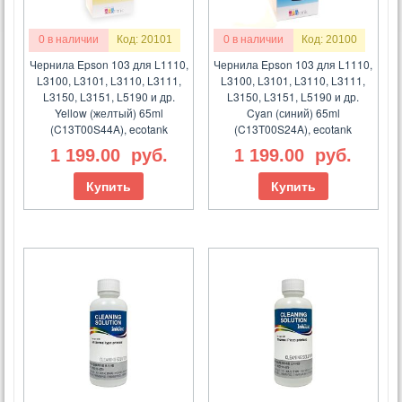
0 в наличии
Код: 20101
0 в наличии
Код: 20100
Чернила Epson 103 для L1110,
Чернила Epson 103 для L1110,
L3100, L3101, L3110, L3111,
L3100, L3101, L3110, L3111,
L3150, L3151, L5190 и др.
L3150, L3151, L5190 и др.
Yellow (желтый) 65ml
Cyan (синий) 65ml
(C13T00S44A), ecotank
(C13T00S24A), ecotank
1 199.00
руб.
1 199.00
руб.
Купить
Купить