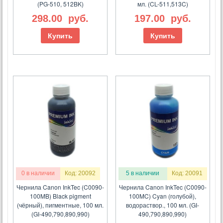
(PG-510, 512BK)
мл. (CL-511,513C)
298.00
руб.
197.00
руб.
Купить
Купить
0 в наличии
Код: 20092
5 в наличии
Код: 20091
Чернила Canon InkTec (C0090-
Чернила Canon InkTec (C0090-
100MB) Black pigment
100MC) Cyan (голубой),
(чёрный), пигментные, 100 мл.
водораствор., 100 мл. (GI-
(GI-490,790,890,990)
490,790,890,990)