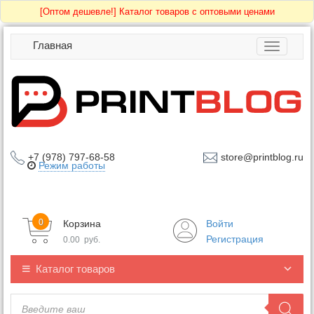
[Оптом дешевле!]
Каталог товаров с оптовыми ценами
Главная
Toggle
navigatio
+7 (978) 797-68-58
store@printblog.ru
Режим работы
0
Корзина
Войти
Регистрация
0.00
руб.
Каталог товаров