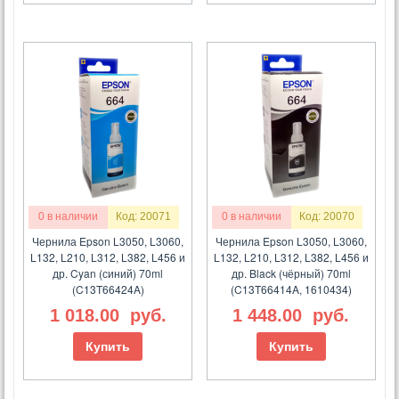
0 в наличии
Код: 20071
0 в наличии
Код: 20070
Чернила Epson L3050, L3060,
Чернила Epson L3050, L3060,
L132, L210, L312, L382, L456 и
L132, L210, L312, L382, L456 и
др. Cyan (синий) 70ml
др. Black (чёрный) 70ml
(C13T66424A)
(C13T66414A, 1610434)
1 018.00
руб.
1 448.00
руб.
Купить
Купить