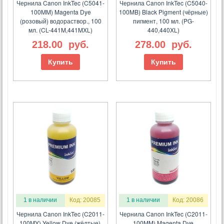
Чернила Canon InkTec (C5041-
Чернила Canon InkTec (C5040-
100MM) Magenta Dye
100MB) Black Pigment (чёрные)
(розовый) водораствор., 100
пигмент, 100 мл. (PG-
мл. (CL-441M,441MXL)
440,440XL)
218.00
руб.
278.00
руб.
Купить
Купить
1 в наличии
Код: 20085
1 в наличии
Код: 20086
Чернила Canon InkTec (C2011-
Чернила Canon InkTec (C2011-
100MY) Yellow Dye (жёлтые),
100MM) Magenta Dye