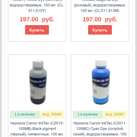
водорастворимые, 100 мл. (CL-
(розовый), водорастворимые,
511,513Y)
100 мл. (CL-511,513M)
197.00
руб.
197.00
руб.
Купить
Купить
1 в наличии
Код: 20088
1 в наличии
Код: 20087
Чернила Canon InkTec (C2010-
Чернила Canon InkTec (C2011-
100MB) Black pigment
100MC) Cyan Dye (голубой,
(чёрный), пигментные, 100 мл.
синий), водорастворимые, 100