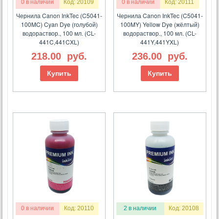
0 в наличии
Код: 20109
0 в наличии
Код: 20111
Чернила Canon InkTec (C5041-
Чернила Canon InkTec (C5041-
100MC) Cyan Dye (голубой)
100MY) Yellow Dye (жёлтый)
водораствор., 100 мл. (CL-
водораствор., 100 мл. (CL-
441C,441CXL)
441Y,441YXL)
218.00
руб.
236.00
руб.
Купить
Купить
0 в наличии
Код: 20110
2 в наличии
Код: 20108