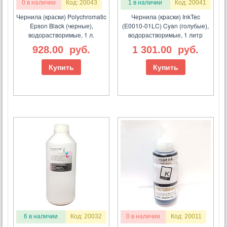
0 в наличии
Код: 20043
1 в наличии
Код: 20041
Чернила (краски) Polychromatic
Чернила (краски) InkTec
Epson Black (черные),
(E0010-01LC) Cyan (голубые),
водорастворимые, 1 л.
водорастворимые, 1 литр
928.00
руб.
1 301.00
руб.
Купить
Купить
6 в наличии
Код: 20032
0 в наличии
Код: 20011