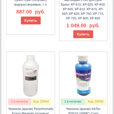
водорастворимые, 1 л.
Epson XP-510, XP-520, XP-600,
XP-605, XP-610, XP-615, XP-
887.00
руб.
620, XP-625, XP-700, XP-710,
XP-720, XP-800, XP-820
Купить
1 049.00
руб.
Купить
0 в наличии
Код: 20044
2 в наличии
Код: 20006
Чернила (краски) Polychromatic
Чернила (краски) InkTec
Epson Magenta (розовые),
(E0010-100MC) Cyan