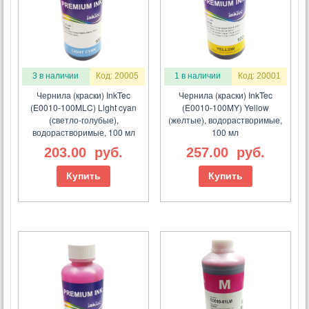
3 в наличии
Код: 20005
1 в наличии
Код: 20001
Чернила (краски) InkTec
Чернила (краски) InkTec
(E0010-100MLC) Light cyan
(E0010-100MY) Yellow
(светло-голубые),
(желтые), водорастворимые,
водорастворимые, 100 мл
100 мл
203.00
руб.
257.00
руб.
Купить
Купить