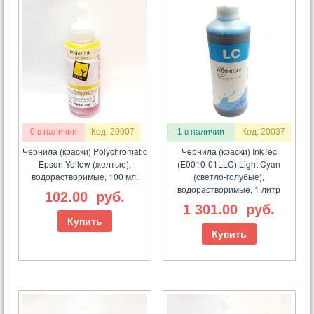
0 в наличии
Код: 20007
1 в наличии
Код: 20037
Чернила (краски) Polychromatic
Чернила (краски) InkTec
Epson Yellow (желтые),
(E0010-01LLC) Light Cyan
водорастворимые, 100 мл.
(светло-голубые),
водорастворимые, 1 литр
102.00
руб.
1 301.00
руб.
Купить
Купить