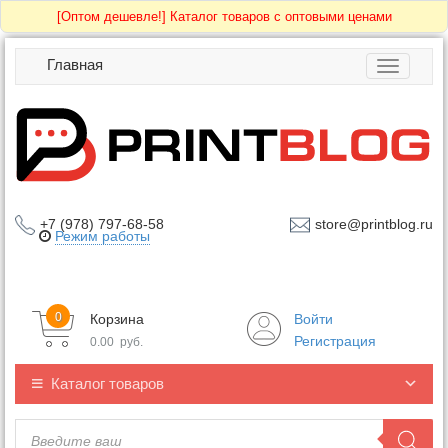
[Оптом дешевле!]
Каталог товаров с оптовыми ценами
Главная
Toggle
navigatio
+7 (978) 797-68-58
store@printblog.ru
Режим работы
0
Корзина
Войти
Регистрация
0.00
руб.
Каталог товаров