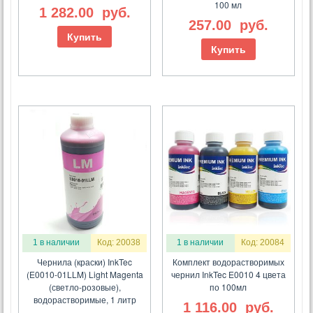
100 мл
1 282.00
руб.
257.00
руб.
Купить
Купить
1 в наличии
Код: 20038
1 в наличии
Код: 20084
Чернила (краски) InkTec
Комплект водорастворимых
(E0010-01LLM) Light Magenta
чернил InkTec E0010 4 цвета
(светло-розовые),
по 100мл
водорастворимые, 1 литр
1 116.00
руб.