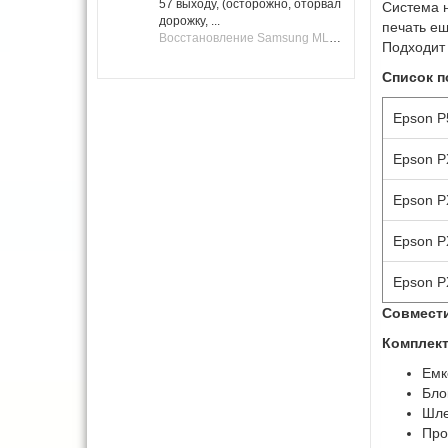
57 выходу, (осторожно, оторвал
Система 
дорожку, ...
печать ещ
Восстановление Samsung ML-1661, ML-1666 после не удачной прошивки.
Подходит 
Список 
Epson P
Epson P
Epson P
Epson P
Epson P
Совмест
Комплект
Емк
Бло
Шле
Проб