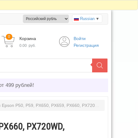
Russian
▼
0
Корзина
Войти
Регистрация
0.00
руб.
от 499 рублей!
 P50, P59, PX650, PX659, PX660, PX720WD, PX820FWD 6 цветов с чипом
 PX660, PX720WD,