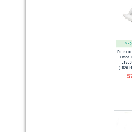
Мно
Ролик о
Office 
L1300
(152914
5