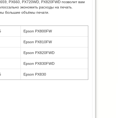
PX659, PX660, PX720WD, PX820FWD позволит вам
олоссально экономить расходы на печать.
имы большие объёмы печати.
5
Epson PX800FW
Epson PX810FW
Epson PX820FWD
Epson PX830FWD
5
Epson PX830