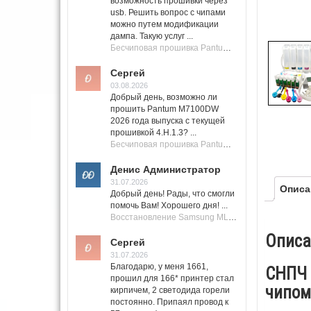
возможность прошивки через
usb. Решить вопрос с чипами
можно путем модификации
дампа. Такую услуг ...
Бесчиповая прошивка Pantum M7100 Series (M7100, M7108, M7102, M7103, M7105)
Сергей
03.08.2026
Добрый день, возможно ли
прошить Pantum M7100DW
2026 года выпуска с текущей
прошивкой 4.H.1.3? ...
Бесчиповая прошивка Pantum M7100 Series (M7100, M7108, M7102, M7103, M7105)
Денис Администратор
31.07.2026
Описа
Добрый день! Рады, что смогли
помочь Вам! Хорошего дня! ...
Восстановление Samsung ML-1661, ML-1666 после не удачной прошивки.
Описа
Сергей
31.07.2026
Благодарю, у меня 1661,
СНПЧ 
прошил для 166* принтер стал
чипом
кирпичем, 2 светодида горели
постоянно. Припаял провод к