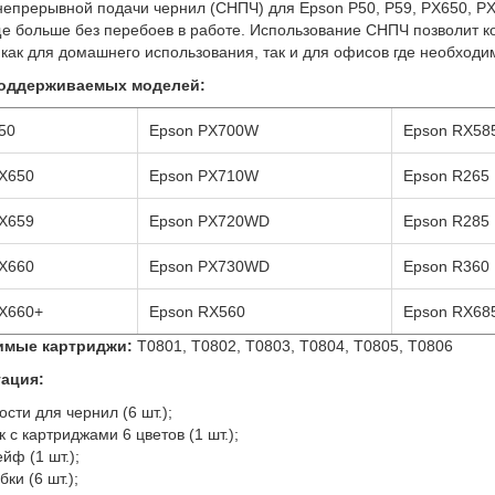
непрерывной подачи чернил (СНПЧ) для Epson P50, P59, PX650, 
е больше без перебоев в работе. Использование СНПЧ позволит к
как для домашнего использования, так и для офисов где необход
поддерживаемых моделей:
50
Epson PX700W
Epson RX58
X650
Epson PX710W
Epson R265
X659
Epson PX720WD
Epson R285
X660
Epson PX730WD
Epson R360
X660+
Epson RX560
Epson RX68
имые картриджи:
T0801, T0802, T0803, T0804, T0805, T0806
ация:
ости для чернил (6 шт.);
к с картриджами 6 цветов (1 шт.);
йф (1 шт.);
ки (6 шт.);