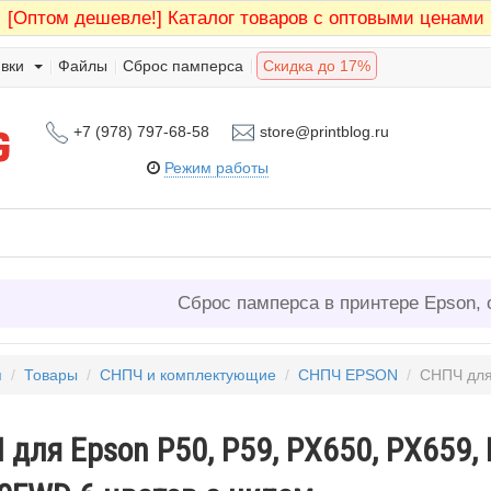
[Оптом дешевле!]
Каталог товаров с оптовыми ценами
вки
Файлы
Сброс памперса
Скидка до 17%
+7 (978) 797-68-58
store@printblog.ru
Режим работы
Сброс памперса в принтере Epson, 
я
/
Товары
/
СНПЧ и комплектующие
/
СНПЧ EPSON
/
СНПЧ для Epson
для Epson P50, P59, PX650, PX659,