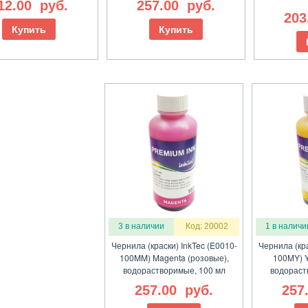
12.00
руб.
257.00
руб.
203
Купить
Купить
3 в наличии
Код: 20002
1 в наличи
Чернила (краски) InkTec (E0010-
Чернила (кра
100MM) Magenta (розовые),
100MY) Y
водорастворимые, 100 мл
водораст
257.00
руб.
257