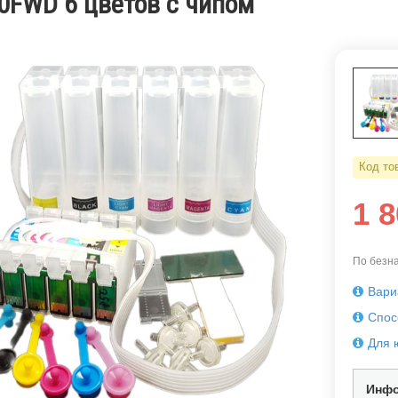
0FWD 6 цветов с чипом
Код то
1 
По безна
Вари
Спос
Для 
Инфо