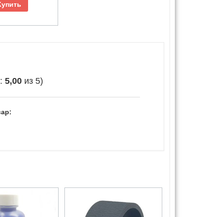
Купить
е:
5,00
из 5)
ар: