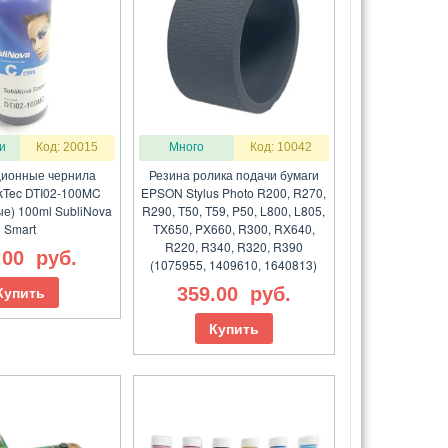
и
Код: 20015
Много
Код: 10042
ионные чернила
Резина ролика подачи бумаги
nkTec DTI02-100MC
EPSON Stylus Photo R200, R270,
ые) 100ml SubliNova
R290, T50, T59, P50, L800, L805,
Smart
TX650, PX660, R300, RX640,
R220, R340, R320, R390
.00
руб.
(1075955, 1409610, 1640813)
359.00
руб.
Купить
Купить