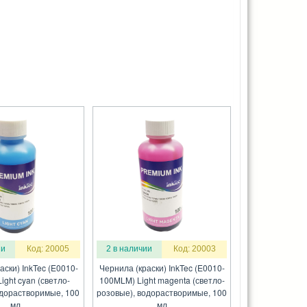
ии
Код: 20005
2 в наличии
Код: 20003
аски) InkTec (E0010-
Чернила (краски) InkTec (E0010-
ight cyan (светло-
100MLM) Light magenta (светло-
одорастворимые, 100
розовые), водорастворимые, 100
мл
мл