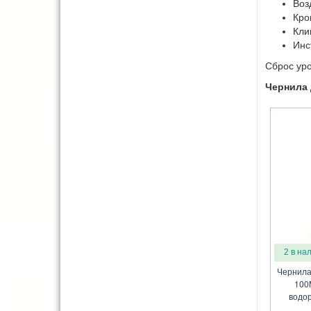
Воз
Кро
Кли
Инс
Сброс уро
Чернила 
2 в на
Чернила 
100M
водо