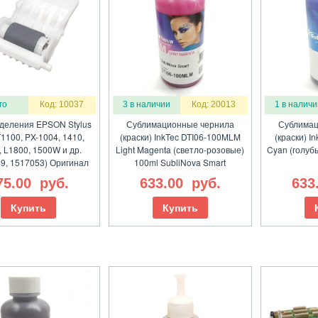
го
Код: 10037
3 в наличии
Код: 20013
1 в наличи
тделения EPSON Stylus
Сублимационные чернила
Сублимац
T1100, PX-1004, 1410,
(краски) InkTec DTI06-100MLM
(краски) I
, L1800, 1500W и др.
Light Magenta (светло-розовые)
Cyan (голуб
9, 1517053) Оригинал
100ml SubliNova Smart
75.00
руб.
633.00
руб.
633
Купить
Купить