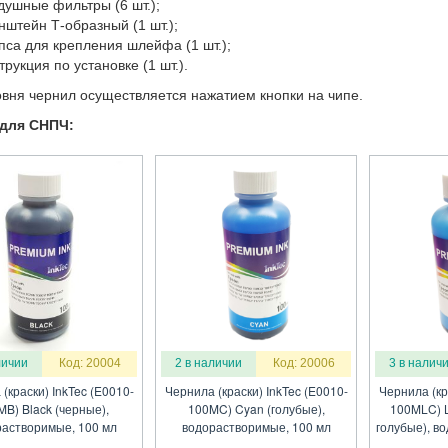
душные фильтры (6 шт.);
нштейн Т-образный (1 шт.);
пса для крепления шлейфа (1 шт.);
трукция по установке (1 шт.).
вня чернил осуществляется нажатием кнопки на чипе.
для СНПЧ:
личии
Код: 20004
2 в наличии
Код: 20006
3 в налич
(краски) InkTec (E0010-
Чернила (краски) InkTec (E0010-
Чернила (кр
B) Black (черные),
100MC) Cyan (голубые),
100MLC) L
растворимые, 100 мл
водорастворимые, 100 мл
голубые), в