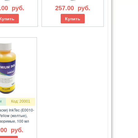
.00
руб.
257.00
руб.
Купить
Купить
и
Код: 20001
ски) InkTec (E0010-
ellow (желтые),
воримые, 100 мл
.00
руб.