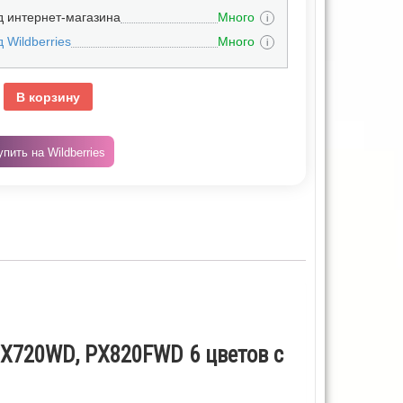
д интернет-магазина
Много
i
 Wildberries
Много
i
В корзину
упить на Wildberries
 PX720WD, PX820FWD 6 цветов с